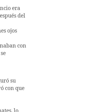
encio era
espués del
es ojos
minaban con
 se
guró su
ró con que
ates, lo