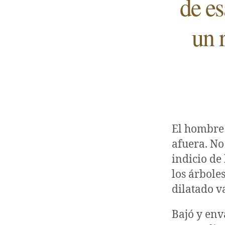
de es
un 
El hombre 
afuera. No
indicio de 
los árbole
dilatado v
Bajó y env