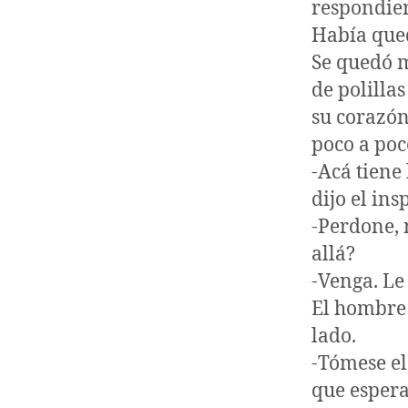
respondie
Había qued
Se quedó m
de polilla
su corazón 
poco a poc
-Acá tiene
dijo el ins
-Perdone, 
allá?
-Venga. Le
El hombre d
lado.
-Tómese el
que espera