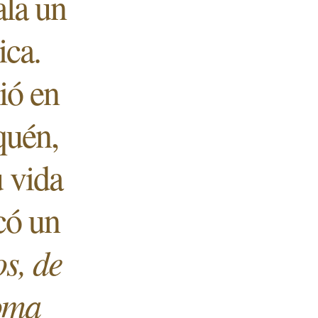
ala un
ica.
ió en
quén,
u vida
có un
os, de
oma