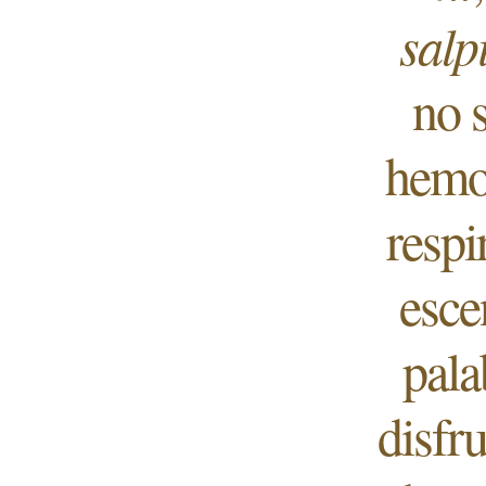
salp
no 
hemos
respi
esce
pala
disfru