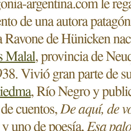
onia-argentina.com le reg
nto de una autora patagón
a Ravone de Hünicken nac
 Malal
, provincia de Neu
38. Vivió gran parte de s
iedma
, Río Negro y publi
 de cuentos,
De aquí, de v
, y uno de poesía,
Esa pal