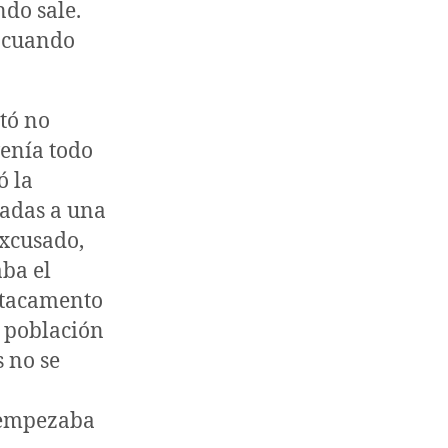
do sale.
s cuando
etó no
venía todo
ó la
cadas a una
excusado,
aba el
estacamento
a población
 no se
s empezaba