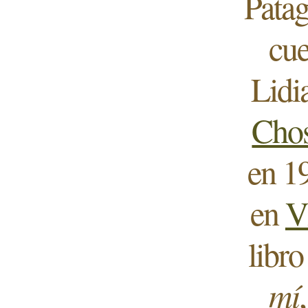
Patag
cue
Lidi
Chos
en 19
en
V
libro
mí