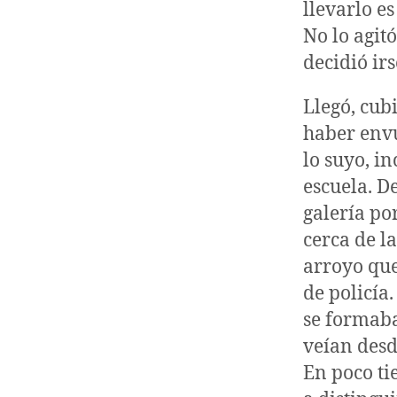
llevarlo e
No lo agit
decidió irs
Llegó, cub
haber envu
lo suyo, in
escuela. D
galería po
cerca de l
arroyo que
de policía
se formaba
veían desd
En poco ti