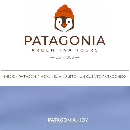
— EST. 1999 —
Inicio
/
Patagonia hoy
/ «El amuleto», un cuento patagónico
Categorías
PATAGONIA HOY