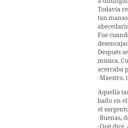
a distingui
Todavía re
tan manso 
abecedario 
Fue cuando
desencajado
Después se
música. Cu
acercaba p
-Maestro, 
Aquella ta
baño en el
el sargent
-Buenas, d
-Qué dice,