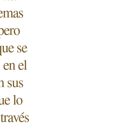
temas
pero
que se
 en el
n sus
ue lo
 través