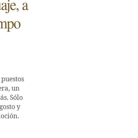
aje, a
empo
 puestos
era, un
ás. Sólo
gosto y
moción.