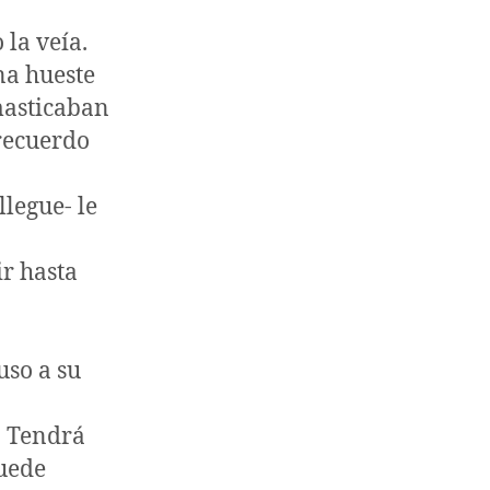
la veía.
na hueste
masticaban
 recuerdo
llegue- le
ir hasta
uso a su
. Tendrá
puede