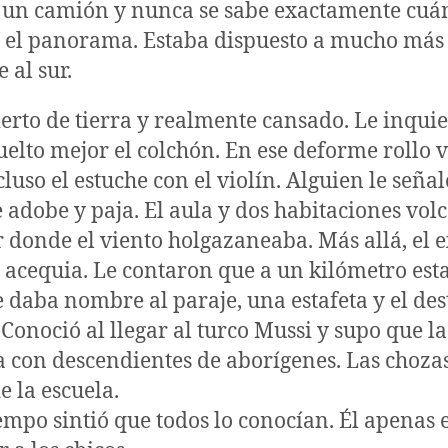
s un camión y nunca se sabe exactamente cuán
ó el panorama. Estaba dispuesto a mucho má
e al sur.
ierto de tierra y realmente cansado. Le inqui
elto mejor el colchón. En ese deforme rollo 
cluso el estuche con el violín. Alguien le señal
e adobe y paja. El aula y dos habitaciones vol
r donde el viento holgazaneaba. Más allá, el 
a acequia. Le contaron que a un kilómetro est
 daba nombre al paraje, una estafeta y el d
. Conoció al llegar al turco Mussi y supo que l
 con descendientes de aborígenes. Las chozas
e la escuela.
empo sintió que todos lo conocían. Él apena