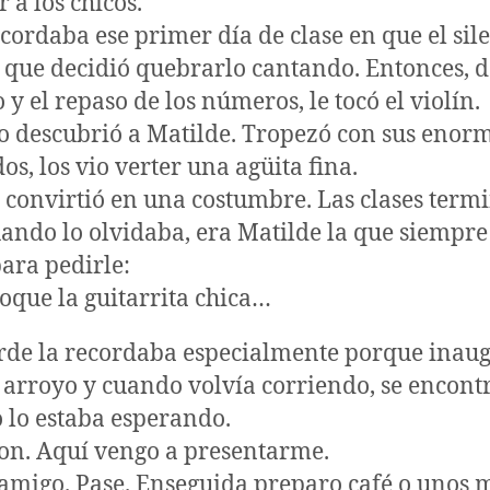
r a los chicos.
cordaba ese primer día de clase en que el sil
que decidió quebrarlo cantando. Entonces, d
y el repaso de los números, le tocó el violín.
 descubrió a Matilde. Tropezó con sus enorm
s, los vio verter una agüita fina.
 convirtió en una costumbre. Las clases ter
ando lo olvidaba, era Matilde la que siempre
ara pedirle:
toque la guitarrita chica…
rde la recordaba especialmente porque inau
 arroyo y cuando volvía corriendo, se encont
o lo estaba esperando.
on. Aquí vengo a presentarme.
 amigo. Pase. Enseguida preparo café o unos m