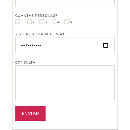
cuantas personas?
1
2
3
4
5+
fecha estimada de viaje
consulta