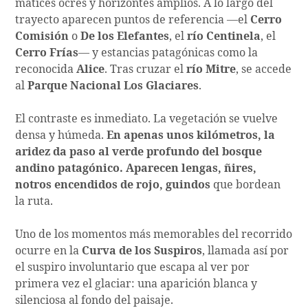
matices ocres y horizontes amplios. A lo largo del
trayecto aparecen puntos de referencia —el
Cerro
Comisión
o
De los Elefantes
, el
río Centinela
, el
Cerro Frías
— y estancias patagónicas como la
reconocida
Alice
. Tras cruzar el
río Mitre
, se accede
al
Parque Nacional Los Glaciares
.
El contraste es inmediato. La vegetación se vuelve
densa y húmeda.
En apenas unos kilómetros, la
aridez da paso al verde profundo del bosque
andino patagónico. Aparecen lengas, ñires,
notros encendidos de rojo, guindos
que bordean
la ruta.
Uno de los momentos más memorables del recorrido
ocurre en la
Curva de los Suspiros
, llamada así por
el suspiro involuntario que escapa al ver por
primera vez el glaciar: una aparición blanca y
silenciosa al fondo del paisaje.