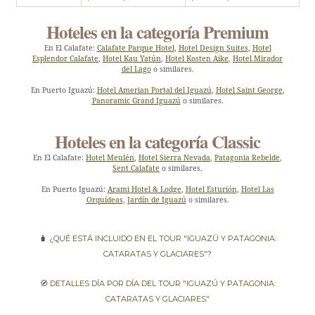
Hoteles en la categoría Premium
En El Calafate:
Calafate Parque Hotel
,
Hotel Design Suites
,
Hotel
Esplendor Calafate
,
Hotel Kau Yatún
,
Hotel Kosten Aike
,
Hotel Mirador
del Lago
o similares.
En Puerto Iguazú:
Hotel Amerian Portal del Iguazú
,
Hotel Saint George
,
Panoramic Grand Iguazú
o similares.
Hoteles en la categoría Classic
En El Calafate:
Hotel Meulén
,
Hotel Sierra Nevada
,
Patagonia Rebelde
,
Sent Calafate
o similares.
En Puerto Iguazú:
Arami Hotel & Lodge
,
Hotel Esturión
,
Hotel Las
Orquídeas
,
Jardín de Iguazú
o similares.
🧳
¿Qué está incluido en el tour "Iguazú y Patagonia:
Cataratas y Glaciares"?
🧭
Detalles día por día del tour "Iguazú y Patagonia:
Cataratas y Glaciares"