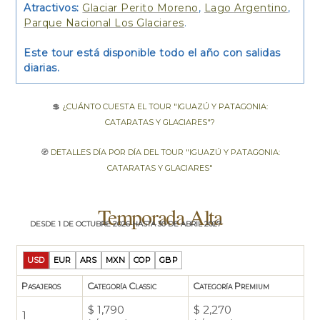
Atractivos:
Glaciar Perito Moreno
,
Lago Argentino
,
Parque Nacional Los Glaciares
.
Este tour está disponible todo el año con salidas
diarias.
💲
¿Cuánto cuesta el tour "Iguazú y Patagonia:
Cataratas y Glaciares"?
🧭
Detalles día por día del tour "Iguazú y Patagonia:
Cataratas y Glaciares"
Temporada Alta
desde 1 de octubre 2026 hasta 30 de abril 2027
USD
EUR
ARS
MXN
COP
GBP
Pasajeros
Categoría Classic
Categoría Premium
$ 1,790
$ 2,270
1