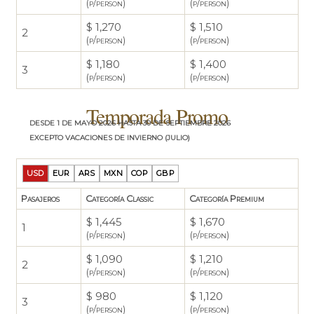
(p/person)
(p/person)
$ 1,270
$ 1,510
2
(p/person)
(p/person)
$ 1,180
$ 1,400
3
(p/person)
(p/person)
Temporada Promo
desde 1 de mayo 2026 hasta 30 de septiembre 2026
excepto vacaciones de invierno (julio)
USD
EUR
ARS
MXN
COP
GBP
Pasajeros
Categoría Classic
Categoría Premium
$ 1,445
$ 1,670
1
(p/person)
(p/person)
$ 1,090
$ 1,210
2
(p/person)
(p/person)
$ 980
$ 1,120
3
(p/person)
(p/person)