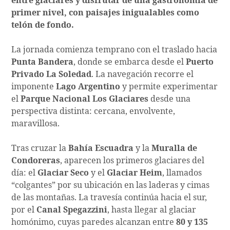
entre glaciares y disfrutar de una gastronomía de
primer nivel, con paisajes inigualables como
telón de fondo.
La jornada comienza temprano con el traslado hacia
Punta Bandera
, donde se embarca desde el
Puerto
Privado La Soledad
. La navegación recorre el
imponente
Lago Argentino
y permite experimentar
el
Parque Nacional Los Glaciares
desde una
perspectiva distinta: cercana, envolvente,
maravillosa.
Tras cruzar la
Bahía Escuadra
y la
Muralla de
Condoreras
, aparecen los primeros glaciares del
día: el
Glaciar Seco
y el
Glaciar Heim
, llamados
“colgantes” por su ubicación en las laderas y cimas
de las montañas. La travesía continúa hacia el sur,
por el
Canal Spegazzini
, hasta llegar al glaciar
homónimo, cuyas paredes alcanzan entre
80 y 135