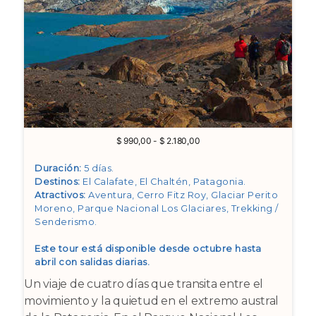
Rango
$
990,00
-
$
2.180,00
de
precios:
Duración:
5 días.
desde
Destinos:
El Calafate, El Chaltén, Patagonia
.
$ 990,00
Atractivos:
Aventura, Cerro Fitz Roy, Glaciar Perito
hasta
Moreno, Parque Nacional Los Glaciares, Trekking /
$ 2.180,00
Senderismo
.
Este tour está disponible desde octubre hasta
abril con salidas diarias.
Un viaje de cuatro días que transita entre el
movimiento y la quietud en el extremo austral