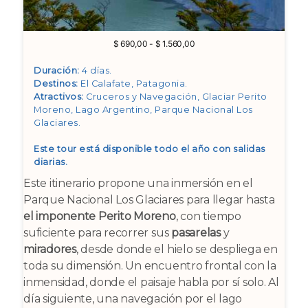
Rango
$
690,00
-
$
1.560,00
de
precios:
Duración:
4 días.
desde
Destinos:
El Calafate, Patagonia
.
$ 690,00
Atractivos:
Cruceros y Navegación, Glaciar Perito
hasta
Moreno, Lago Argentino, Parque Nacional Los
$ 1.560,00
Glaciares
.
Este tour está disponible todo el año con salidas
diarias.
Este itinerario propone una inmersión en el
Parque Nacional Los Glaciares para llegar hasta
el imponente Perito Moreno
, con tiempo
suficiente para recorrer sus
pasarelas
y
miradores
, desde donde el hielo se despliega en
toda su dimensión. Un encuentro frontal con la
inmensidad, donde el paisaje habla por sí solo. Al
día siguiente, una navegación por el lago