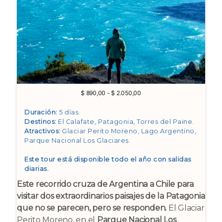
Rango
$
890,00
-
$
2.050,00
de
precios:
Duración:
5 días.
desde
Destinos:
El Calafate, Patagonia, Torres del Paine
.
$ 890,00
Atractivos:
Glaciar Perito Moreno, Lago Argentino,
hasta
Parque Nacional Los Glaciares
.
$ 2.050,00
Este tour está disponible todo el año con salidas
diarias.
Este recorrido cruza de Argentina a Chile para
visitar dos extraordinarios paisajes de la Patagonia
que no se parecen, pero se responden.
El Glaciar
Perito Moreno, en el
Parque Nacional Los