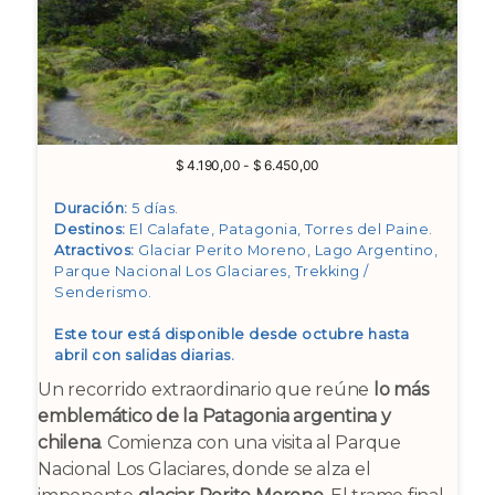
Rango
$
4.190,00
-
$
6.450,00
de
precios:
Duración:
5 días.
desde
Destinos:
El Calafate, Patagonia, Torres del Paine
.
$ 4.190,00
Atractivos:
Glaciar Perito Moreno, Lago Argentino,
hasta
Parque Nacional Los Glaciares, Trekking /
$ 6.450,00
Senderismo
.
Este tour está disponible desde octubre hasta
abril con salidas diarias.
Un recorrido extraordinario que reúne
lo más
emblemático de la Patagonia argentina y
chilena
. Comienza con una visita al Parque
Nacional Los Glaciares, donde se alza el