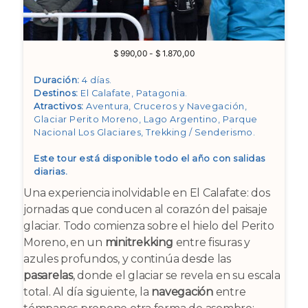
Rango
$
990,00
-
$
1.870,00
de
precios:
Duración:
4 días.
desde
Destinos:
El Calafate, Patagonia
.
$ 990,00
Atractivos:
Aventura, Cruceros y Navegación,
hasta
Glaciar Perito Moreno, Lago Argentino, Parque
$ 1.870,00
Nacional Los Glaciares, Trekking / Senderismo
.
Este tour está disponible todo el año con salidas
diarias.
Una experiencia inolvidable en El Calafate: dos
jornadas que conducen al corazón del paisaje
glaciar. Todo comienza sobre el hielo del Perito
Moreno, en un
minitrekking
entre fisuras y
azules profundos, y continúa desde las
pasarelas
, donde el glaciar se revela en su escala
total. Al día siguiente, la
navegación
entre