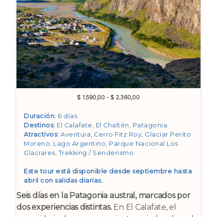
Rango
$
1.590,00
-
$
2.360,00
de
precios:
Duración:
6 días.
desde
Destinos:
El Calafate, El Chaltén, Patagonia
.
$ 1.590,00
Atractivos:
Aventura, Cerro Fitz Roy, Glaciar Perito
hasta
Moreno, Lago Argentino, Parque Nacional Los
$ 2.360,00
Glaciares, Trekking / Senderismo
.
Este tour está disponible desde septiembre hasta
abril con salidas diarias.
Seis días en la Patagonia austral, marcados por
dos experiencias distintas.
En El Calafate, el