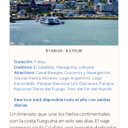
Rango
$
1.530,00
-
$
3.170,00
de
precios:
Duración:
7 días.
desde
Destinos:
El Calafate, Patagonia, Ushuaia
.
$ 1.530,00
Atractivos:
Canal Beagle, Cruceros y Navegación,
hasta
Glaciar Perito Moreno, Lago Argentino, Lago
$ 3.170,00
Escondido, Parque Nacional Los Glaciares, Parque
Nacional Tierra del Fuego, Tren del Fin del Mundo
.
Este tour está disponible todo el año con salidas
diarias.
Un itinerario que une los hielos continentales
con la costa fueguina en solo seis días. El viaje
comienza en El Calafate, con jornadas dedicadas