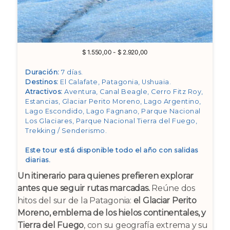
Rango
$
1.550,00
-
$
2.920,00
de
precios:
Duración:
7 días.
desde
Destinos:
El Calafate, Patagonia, Ushuaia
.
$ 1.550,00
Atractivos:
Aventura, Canal Beagle, Cerro Fitz Roy,
hasta
Estancias, Glaciar Perito Moreno, Lago Argentino,
$ 2.920,00
Lago Escondido, Lago Fagnano, Parque Nacional
Los Glaciares, Parque Nacional Tierra del Fuego,
Trekking / Senderismo
.
Este tour está disponible todo el año con salidas
diarias.
Un itinerario para quienes prefieren explorar
antes que seguir rutas marcadas.
Reúne dos
hitos del sur de la Patagonia:
el Glaciar Perito
Moreno, emblema de los hielos continentales, y
Tierra del Fuego
, con su geografía extrema y su