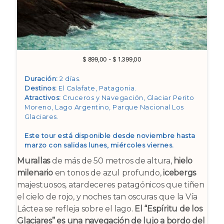
Rango
$
899,00
-
$
1.399,00
de
precios:
Duración:
2 días.
desde
Destinos:
El Calafate, Patagonia
.
$ 899,00
Atractivos:
Cruceros y Navegación, Glaciar Perito
hasta
Moreno, Lago Argentino, Parque Nacional Los
$ 1.399,00
Glaciares
.
Este tour está disponible desde noviembre hasta
marzo con salidas lunes, miércoles viernes.
Murallas
de más de 50 metros de altura,
hielo
milenario
en tonos de azul profundo,
icebergs
majestuosos, atardeceres patagónicos que tiñen
el cielo de rojo, y noches tan oscuras que la Vía
Láctea se refleja sobre el lago.
El “Espíritu de los
Glaciares” es una navegación de lujo a bordo del