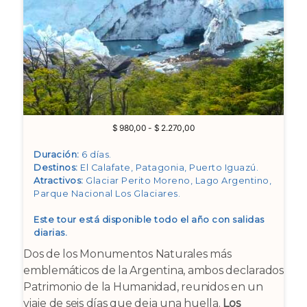
Rango
$
980,00
-
$
2.270,00
de
precios:
Duración:
6 días.
desde
Destinos:
El Calafate, Patagonia, Puerto Iguazú
.
$ 980,00
Atractivos:
Glaciar Perito Moreno, Lago Argentino,
hasta
Parque Nacional Los Glaciares
.
$ 2.270,00
Este tour está disponible todo el año con salidas
diarias.
Dos de los Monumentos Naturales más
emblemáticos de la Argentina, ambos declarados
Patrimonio de la Humanidad, reunidos en un
viaje de seis días que deja una huella.
Los