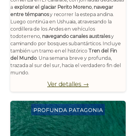
a
explorar el glaciar Perito Moreno
,
navegar
entre témpanos
y recorrer la estepa andina.
Luego continúa en Ushuaia, atravesando la
cordillera de los Andes en vehículos
todoterreno,
navegando canales australes
y
caminando por bosques subantárticos. Incluye
también un tramo en el histórico
Tren del Fin
del Mundo
. Una semana breve y profunda,
trazada al sur del sur, hacia el verdadero fin del
mundo.
Ver detalles →
Profunda Patagonia