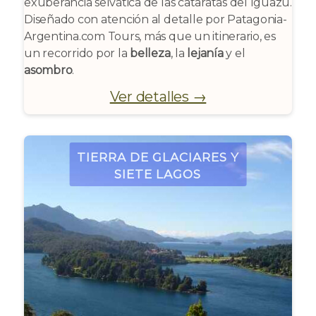
exuberancia selvática de las cataratas del Iguazú.
Diseñado con atención al detalle por Patagonia-
Argentina.com Tours, más que un itinerario, es
un recorrido por la
belleza
, la
lejanía
y el
asombro
.
Ver detalles →
Tierra de Glaciares y
Siete Lagos