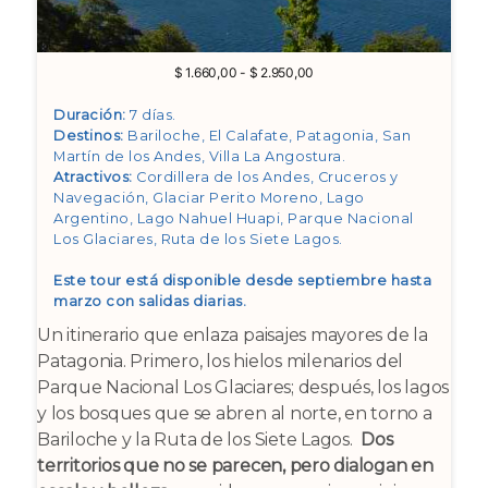
Rango
$
1.660,00
-
$
2.950,00
de
precios:
Duración:
7 días.
desde
Destinos:
Bariloche, El Calafate, Patagonia, San
$ 1.660,00
Martín de los Andes, Villa La Angostura
.
hasta
Atractivos:
Cordillera de los Andes, Cruceros y
$ 2.950,00
Navegación, Glaciar Perito Moreno, Lago
Argentino, Lago Nahuel Huapi, Parque Nacional
Los Glaciares, Ruta de los Siete Lagos
.
Este tour está disponible desde septiembre hasta
marzo con salidas diarias.
Un itinerario que enlaza paisajes mayores de la
Patagonia. Primero, los hielos milenarios del
Parque Nacional Los Glaciares; después, los lagos
y los bosques que se abren al norte, en torno a
Bariloche y la Ruta de los Siete Lagos.
Dos
territorios que no se parecen, pero dialogan en