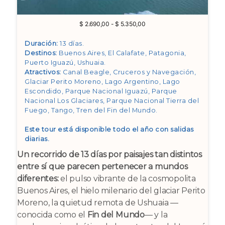
Rango
$
2.690,00
-
$
5.350,00
de
precios:
Duración:
13 días.
desde
Destinos:
Buenos Aires, El Calafate, Patagonia,
$ 2.690,00
Puerto Iguazú, Ushuaia
.
hasta
Atractivos:
Canal Beagle, Cruceros y Navegación,
$ 5.350,00
Glaciar Perito Moreno, Lago Argentino, Lago
Escondido, Parque Nacional Iguazú, Parque
Nacional Los Glaciares, Parque Nacional Tierra del
Fuego, Tango, Tren del Fin del Mundo
.
Este tour está disponible todo el año con salidas
diarias.
Un recorrido de 13 días por paisajes tan distintos
entre sí que parecen pertenecer a mundos
diferentes:
el pulso vibrante de la cosmopolita
Buenos Aires, el hielo milenario del glaciar Perito
Moreno, la quietud remota de Ushuaia —
conocida como el
Fin del Mundo
— y la