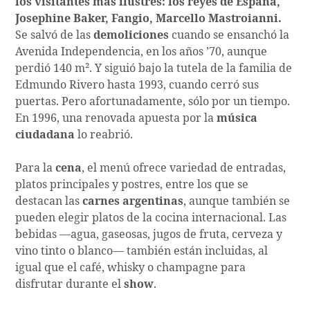
los visitantes más ilustres: los reyes de España,
Josephine Baker, Fangio, Marcello Mastroianni.
Se salvó de las
demoliciones
cuando se ensanchó la
Avenida Independencia, en los años ’70, aunque
perdió 140 m². Y siguió bajo la tutela de la familia de
Edmundo Rivero hasta 1993, cuando cerró sus
puertas. Pero afortunadamente, sólo por un tiempo.
En 1996, una renovada apuesta por la
música
ciudadana
lo reabrió.
Para la
cena
, el menú ofrece variedad de entradas,
platos principales y postres, entre los que se
destacan las
carnes argentinas
, aunque también se
pueden elegir platos de la cocina internacional. Las
bebidas —agua, gaseosas, jugos de fruta, cerveza y
vino tinto o blanco— también están incluidas, al
igual que el café, whisky o champagne para
disfrutar durante el
show
.