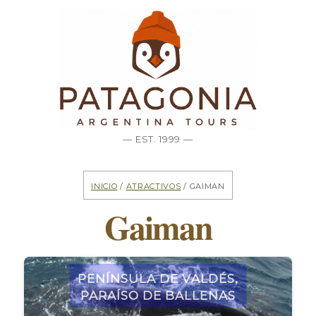
— EST. 1999 —
Inicio
/
Atractivos
/ Gaiman
Gaiman
Península de Valdés,
paraíso de ballenas