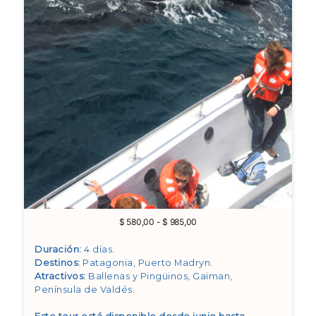
Rango
$
580,00
-
$
985,00
de
precios:
Duración:
4 días.
desde
Destinos:
Patagonia, Puerto Madryn
.
$ 580,00
Atractivos:
Ballenas y Pingüinos, Gaiman,
hasta
Península de Valdés
.
$ 985,00