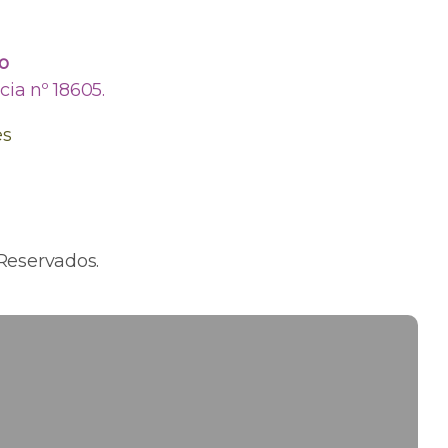
o
ia nº 18605.
es
Reservados.