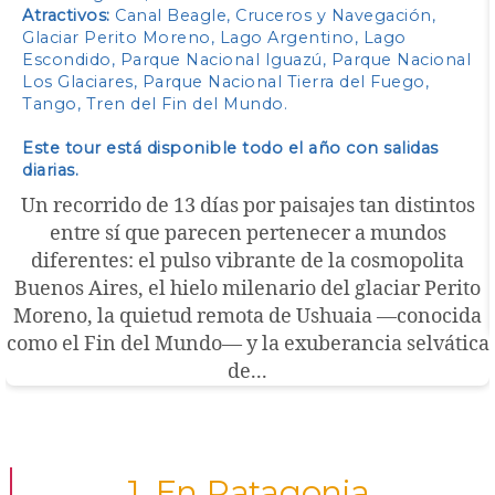
hasta
Atractivos:
Canal Beagle, Cruceros y Navegación,
$ 5.350,00
Glaciar Perito Moreno, Lago Argentino, Lago
Escondido, Parque Nacional Iguazú, Parque Nacional
Los Glaciares, Parque Nacional Tierra del Fuego,
Tango, Tren del Fin del Mundo
.
Este tour está disponible todo el año con salidas
diarias.
Un recorrido de 13 días por paisajes tan distintos
entre sí que parecen pertenecer a mundos
diferentes: el pulso vibrante de la cosmopolita
Buenos Aires, el hielo milenario del glaciar Perito
Moreno, la quietud remota de Ushuaia —conocida
como el Fin del Mundo— y la exuberancia selvática
de...
1. En Patagonia