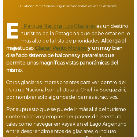
El Glaciar Perito Moreno – Sigue fortaleciéndose en vez de derretirse
E
l Parque Nacional Los Glaciares
es un destino
turístico de la Patagonia que debe estar en lo
más alto de la lista de prioridades.
Alberga el
majestuoso
Glaciar Perito Moreno
y un muy bien
diseñado sistema de balcones y pasarelas que
permite unas magníficas vistas panorámicas del
mismo.
Otros glaciares impresionantes para ver dentro del
Parque Nacional son el Upsala, Onelli y Spegazzini,
por nombrar solo algunos de los más atractivos.
Por supuesto que se puede ir más allá del turismo
contemplativo y emprender paseos de aventura
tales como navegar en kayak en el Lago Argentino
entre desprendimientos de glaciares, o incluso