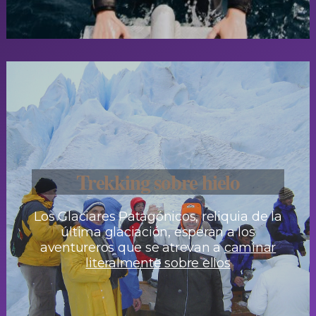
Trekking sobre hielo
Los Glaciares Patagónicos, reliquia de la
última glaciación, esperan a los
aventureros que se atrevan a
caminar
literalmente sobre ellos