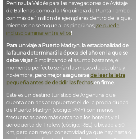
Península Valdés para las navegaciones de Avistaje
de Ballenas, como a la Pingüinera de Punta Tombo
con más de 1 millón de ejemplares dentro de la que,
mientras no se toque a los pingüinos,
¡se puede
incluso caminar entre ellos
!
Para un viaje a Puerto Madryn, la estacionalidad de
la fauna determinará la época del año en la que se
debe viajar
. Simplificando el asunto bastante, el
momento perfecto serían los meses de octubre y
noviembre,
pero mejor asegurarse
de leer la letra
pequeña antes de decidir las fechas
en firme
.
Este es un destino turístico de Argentina que
cuenta con dos aeropuertos: el de la propia ciudad
de Puerto Madryn (código: PMY) con menos
frecuencias pero más cercano a los hoteles y el
aeropuerto de Trelew (código: REL) ubicado a 50
km, pero con mejor conectividad ya que hay hasta 4