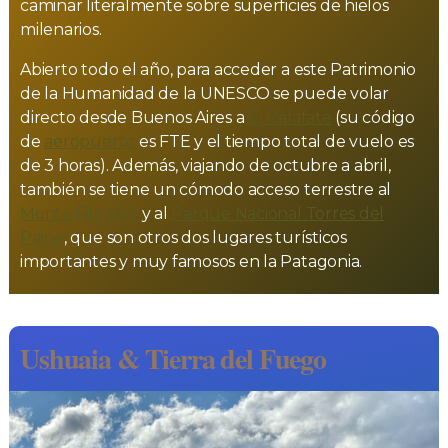
caminar literalmente sobre superficies de hielos
milenarios.
Abierto todo el año, para acceder a este Patrimonio
de la Humanidad de la UNESCO se puede volar
directo desde Buenos Aires a
El Calafate
(su código
de
aeropuerto
es FTE y el tiempo total de vuelo es
de 3 horas). Además, viajando de octubre a abril,
también se tiene un cómodo acceso terrestre al
Monte Fitz Roy
y al
Parque Nacional Torres del
Paine
, que son otros dos lugares turísticos
importantes y muy famosos en la Patagonia.
Ushuaia & Tierra del Fuego