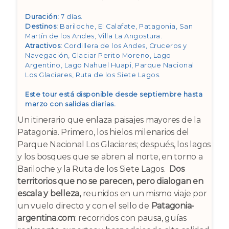
de
precios:
Duración:
7 días.
desde
Destinos:
Bariloche, El Calafate, Patagonia, San
$ 1.660,00
Martín de los Andes, Villa La Angostura
.
hasta
Atractivos:
Cordillera de los Andes, Cruceros y
$ 2.950,00
Navegación, Glaciar Perito Moreno, Lago
Argentino, Lago Nahuel Huapi, Parque Nacional
Los Glaciares, Ruta de los Siete Lagos
.
Este tour está disponible desde septiembre hasta
marzo con salidas diarias.
Un itinerario que enlaza paisajes mayores de la
Patagonia. Primero, los hielos milenarios del
Parque Nacional Los Glaciares; después, los lagos
y los bosques que se abren al norte, en torno a
Bariloche y la Ruta de los Siete Lagos.
Dos
territorios que no se parecen, pero dialogan en
escala y belleza,
reunidos en un mismo viaje por
un vuelo directo y con el sello de
Patagonia-
argentina.com
: recorridos con pausa, guías