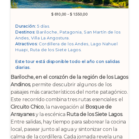
Rango
$
610,00
-
$
1.550,00
de
precios:
Duración:
5 días.
desde
Destinos:
Bariloche, Patagonia, San Martín de los
$ 610,00
Andes, Villa La Angostura
.
hasta
Atractivos:
Cordillera de los Andes, Lago Nahuel
$ 1.550,00
Huapi, Ruta de los Siete Lagos
.
Este tour está disponible todo el año con salidas
diarias.
Bariloche, en el corazón de la región de los Lagos
Andinos
, permite descubrir algunos de los
paisajes más característicos del norte patagónico.
Este recorrido combina tres rutas esenciales: el
Circuito Chico
, la navegación al
Bosque de
Arrayanes
y la escénica
Ruta de los Siete Lagos
.
Entre salidas, hay tiempo para saborear la cocina
local, pasear junto al agua y sintonizar con la
calma de la cordillera. Cada jornada revela una