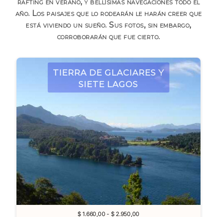
rafting en verano, y bellísimas navegaciones todo el
año. Los paisajes que lo rodearán le harán creer que
está viviendo un sueño. Sus fotos, sin embargo,
corroborarán que fue cierto.
Tierra de Glaciares y
Siete Lagos
Rango
$
1.660,00
-
$
2.950,00