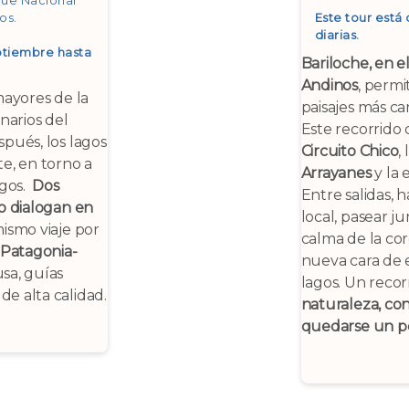
que Nacional
gos
.
Este tour está 
diarias.
ptiembre hasta
Bariloche, en e
Andinos
, permi
mayores de la
paisajes más ca
narios del
Este recorrido 
spués, los lagos
Circuito Chico
,
te, en torno a
Arrayanes
y la 
agos.
Dos
Entre salidas, 
ro dialogan en
local, pasear ju
ismo viaje por
calma de la cor
Patagonia-
nueva cara de 
usa, guías
lagos. Un recor
e alta calidad.
naturaleza, con
quedarse un p