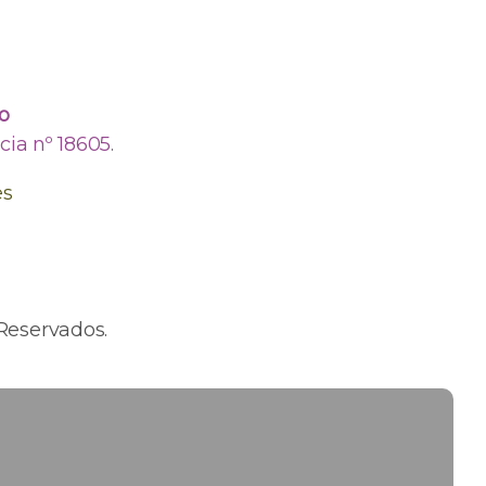
o
ia nº 18605.
es
Reservados.