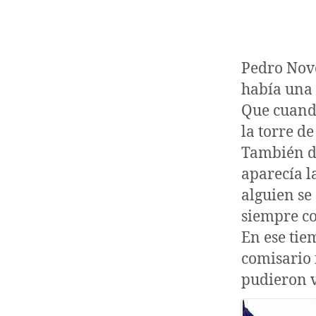
Pedro Nov
había una 
Que cuando
la torre d
También de
aparecía l
alguien se
siempre co
En ese tie
comisario 
pudieron v