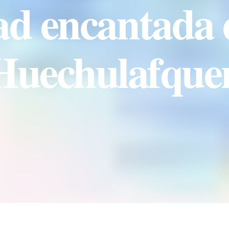
ad encantada 
Huechulafque