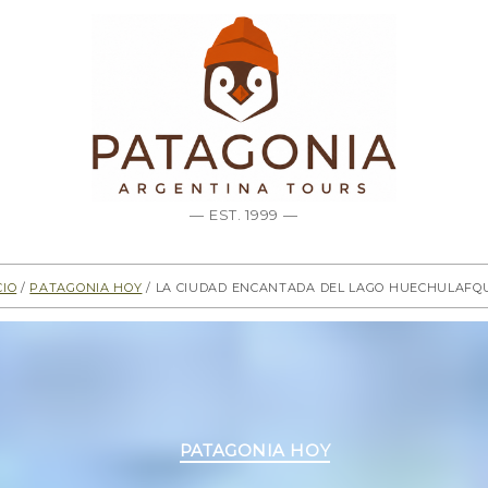
— EST. 1999 —
cio
/
Patagonia hoy
/ La ciudad encantada del Lago Huechulafq
Categorías
PATAGONIA HOY