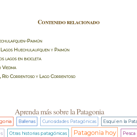
Contenido relacionado
echulafquen-Paimún
, Lagos Huechulaufquen y Paimún
s lagos en bicicleta
r Viedma
, Río Correntoso y Lago Correntoso
Aprenda más sobre la Patagonia
agonia
Ballenas
Curiosidades Patagónicas
Esquí en la Pat
Patagonia hoy
es
Otras historias patagónicas
Pesca 