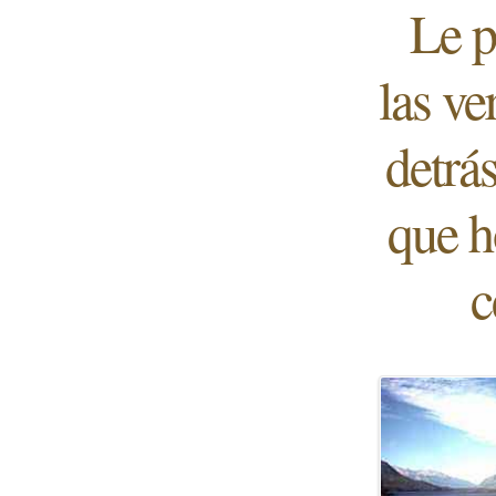
Le p
las ve
detrá
que h
c