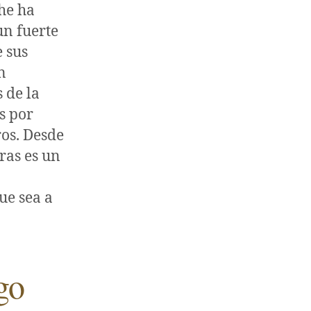
he ha
un fuerte
 sus
n
 de la
s por
os. Desde
ras es un
ue sea a
go