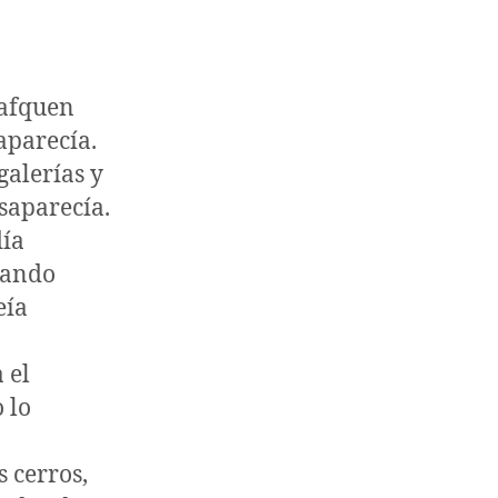
lafquen
aparecía.
galerías y
esaparecía.
día
uando
eía
 el
 lo
 cerros,