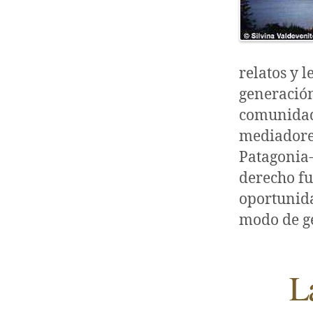
relatos y 
generación
comunidad.
mediadores
Patagonia-
derecho f
oportunida
modo de ge
L