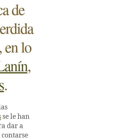
ca de
perdida
, en lo
Lanín
,
s
.
ias
s
se le han
ra dar a
 contarse