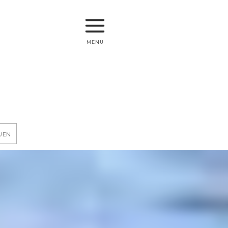
menu
uen