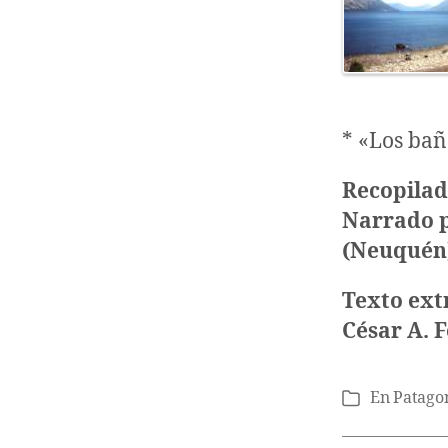
* «Los bañ
Recopilado
Narrado p
(Neuquén
Texto ext
César A. 
En
Patago
Categorías