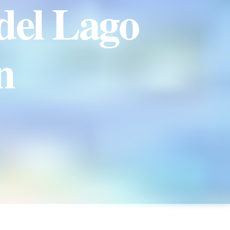
del Lago
n