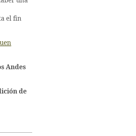
 haber una
a el fin
quen
os Andes
dición de