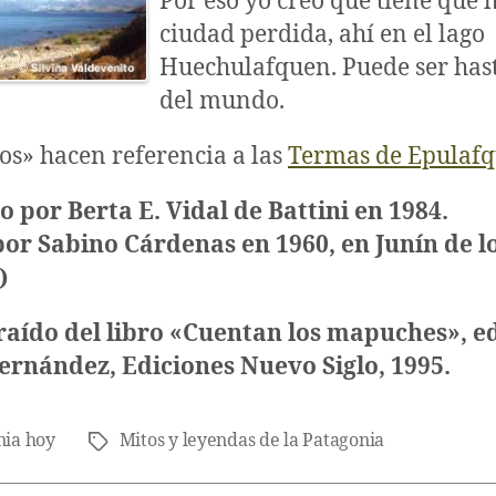
Por eso yo creo que tiene que
ciudad perdida, ahí en el lago
Huechulafquen. Puede ser hast
del mundo.
os» hacen referencia a las
Termas de Epulaf
 por Berta E. Vidal de Battini en 1984.
or Sabino Cárdenas en 1960, en Junín de l
)
raído del libro «Cuentan los mapuches», e
Fernández, Ediciones Nuevo Siglo, 1995.
nia hoy
Mitos y leyendas de la Patagonia
Etiquetas