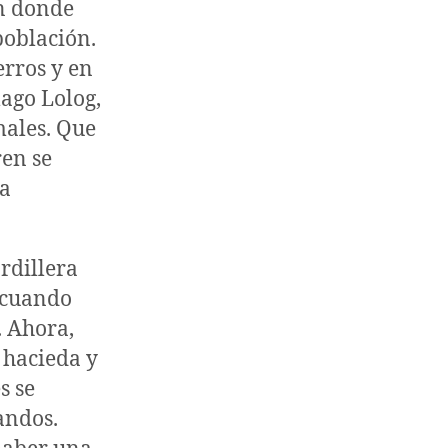
en donde
población.
erros y en
lago Lolog,
males. Que
ren se
na
rdillera
, cuando
.
Ahora,
 hacieda y
s se
andos.