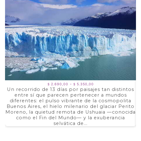
Rango
-
2.690,00
5.350,00
$
$
de
Un recorrido de 13 días por paisajes tan distintos
precios:
entre sí que parecen pertenecer a mundos
a
desde
$ 2.690,00
diferentes: el pulso vibrante de la cosmopolita
d
hasta
Buenos Aires, el hielo milenario del glaciar Perito
e
$ 5.350,00
Moreno, la quietud remota de Ushuaia —conocida
F
como el Fin del Mundo— y la exuberancia
selvática de...