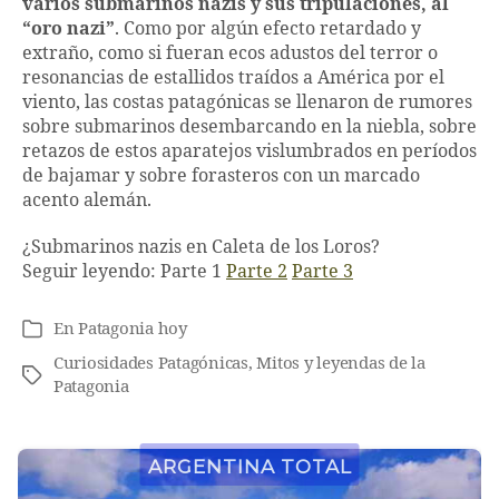
varios submarinos nazis y sus tripulaciones, al
“oro nazi”
. Como por algún efecto retardado y
extraño, como si fueran ecos adustos del terror o
resonancias de estallidos traídos a América por el
viento, las costas patagónicas se llenaron de rumores
sobre submarinos desembarcando en la niebla, sobre
retazos de estos aparatejos vislumbrados en períodos
de bajamar y sobre forasteros con un marcado
acento alemán.
¿Submarinos nazis en Caleta de los Loros?
Seguir leyendo:
Parte 1
Parte 2
Parte 3
En
Patagonia hoy
Categorías
Curiosidades Patagónicas
,
Mitos y leyendas de la
Etiquetas
Patagonia
Argentina Total