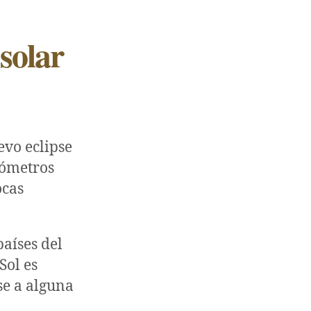
solar
evo eclipse
lómetros
ocas
países del
Sol es
se a alguna