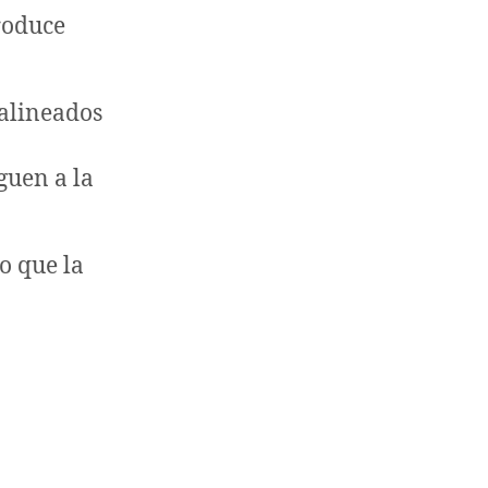
roduce
 alineados
guen a la
o que la