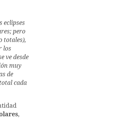
s eclipses
ares; pero
 totales),
 los
se ve desde
gión muy
as de
 total cada
antidad
solares
,