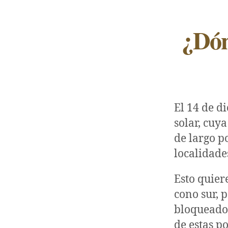
¿Dón
El 14 de d
solar, cuy
de largo p
localidade
Esto quier
cono sur, 
bloqueado 
de estas p