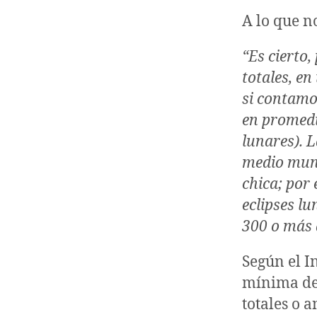
A lo que n
“Es cierto,
totales, e
si contamo
en promedi
lunares). L
medio mund
chica; por
eclipses lu
300 o más 
Según el In
mínima d
totales o 