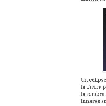
Un
eclips
la Tierra 
la sombra 
lunares s