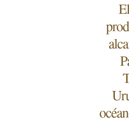
El
prod
alca
P
T
Uru
océan