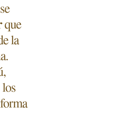
 se
r
que
de la
a.
ú,
 los
 forma