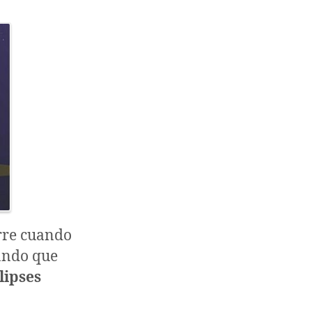
rre cuando
sando que
lipses