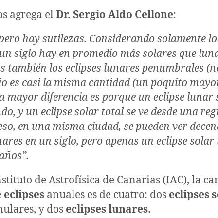
os agrega el
Dr. Sergio Aldo Cellone
:
 pero hay sutilezas. Considerando solamente lo
n un siglo hay en promedio más solares que lun
s también los eclipses lunares penumbrales (no
o es casi la misma cantidad (un poquito mayor
a mayor diferencia es porque un eclipse lunar 
o, y un eclipse solar total se ve desde una re
 eso, en una misma ciudad, se pueden ver decen
nares en un siglo, pero apenas un eclipse solar
años”.
stituto de Astrofísica de Canarias (IAC), la c
e
eclipses
anuales es de cuatro: dos
eclipses 
anulares, y dos
eclipses lunares.