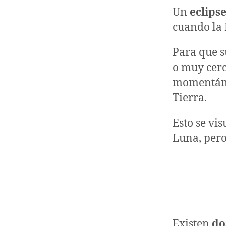
Un
eclips
cuando la 
Para que s
o muy cerc
momentánea
Tierra.
Esto se vi
Luna, pero
Existen
do