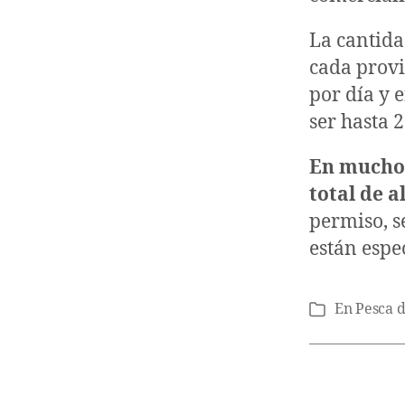
La cantida
cada provi
por día y 
ser hasta 2
En muchos
total de a
permiso, s
están espe
En
Pesca 
Categorías