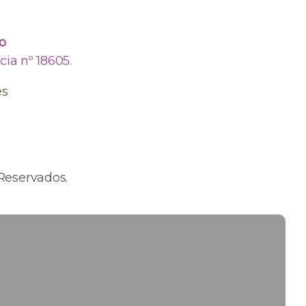
o
ia nº 18605.
es
Reservados.