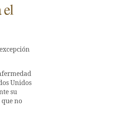
 el
 excepción
Enfermedad
ados Unidos
nte su
 que no