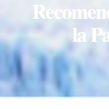
Recomend
la P