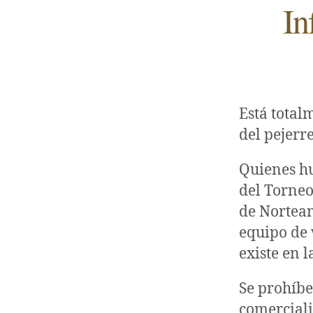
In
Está total
del pejerre
Quienes hu
del Torneo
de Nortea
equipo de 
existe en 
Se prohíbe
comerciali