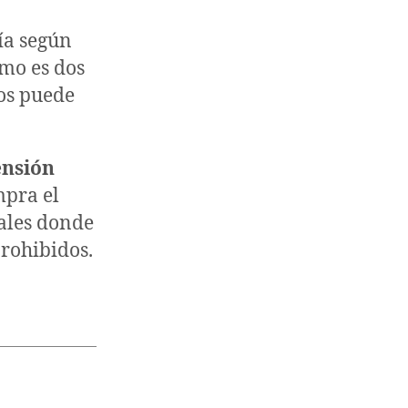
ía según
imo es dos
sos puede
ensión
pra el
nales donde
prohibidos.