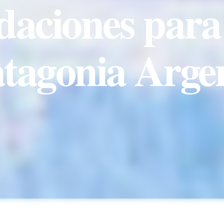
aciones para 
atagonia Arge