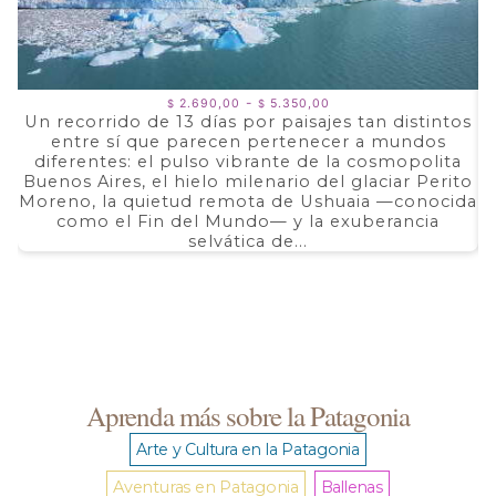
Rango
-
2.690,00
5.350,00
$
$
de
Un recorrido de 13 días por paisajes tan distintos
precios:
entre sí que parecen pertenecer a mundos
a
desde
$ 2.690,00
diferentes: el pulso vibrante de la cosmopolita
d
hasta
Buenos Aires, el hielo milenario del glaciar Perito
e
$ 5.350,00
Moreno, la quietud remota de Ushuaia —conocida
F
como el Fin del Mundo— y la exuberancia
selvática de...
Aprenda más sobre la Patagonia
Arte y Cultura en la Patagonia
Aventuras en Patagonia
Ballenas