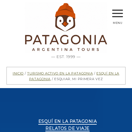
menu
— EST. 1999 —
Inicio
/
Turismo activo en la Patagonia
/
Esquí en la
Patagonia
/ Esquiar, mi primera vez
Categorías
ESQUÍ EN LA PATAGONIA
RELATOS DE VIAJE