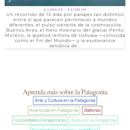
Rango
-
2.690,00
5.350,00
$
$
de
Un recorrido de 13 días por paisajes tan distintos
precios:
entre sí que parecen pertenecer a mundos
a
desde
$ 2.690,00
diferentes: el pulso vibrante de la cosmopolita
d
hasta
Buenos Aires, el hielo milenario del glaciar Perito
e
$ 5.350,00
Moreno, la quietud remota de Ushuaia —conocida
F
como el Fin del Mundo— y la exuberancia
selvática de...
Aprenda más sobre la Patagonia
Arte y Cultura en la Patagonia
Aventuras en Patagonia
Ballenas
Curiosidades Patagónicas
Esquí en la Patagonia
Exploradores viajeros y científicos