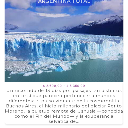
Argentina Total
Rango
-
2.690,00
5.350,00
$
$
de
Un recorrido de 13 días por paisajes tan distintos
precios:
entre sí que parecen pertenecer a mundos
a
desde
$ 2.690,00
diferentes: el pulso vibrante de la cosmopolita
d
hasta
Buenos Aires, el hielo milenario del glaciar Perito
e
$ 5.350,00
Moreno, la quietud remota de Ushuaia —conocida
F
como el Fin del Mundo— y la exuberancia
selvática de...