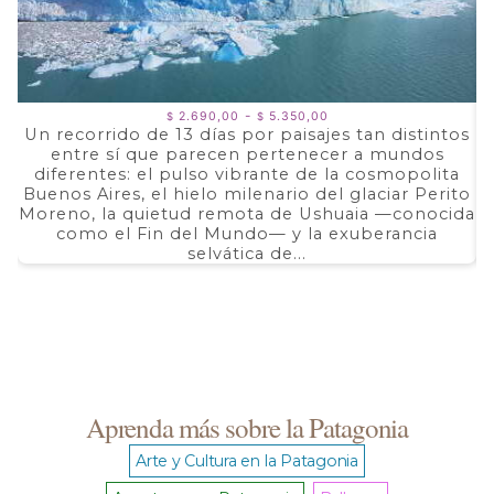
Rango
-
2.690,00
5.350,00
$
$
de
Un recorrido de 13 días por paisajes tan distintos
precios:
entre sí que parecen pertenecer a mundos
a
desde
$ 2.690,00
diferentes: el pulso vibrante de la cosmopolita
d
hasta
Buenos Aires, el hielo milenario del glaciar Perito
e
$ 5.350,00
Moreno, la quietud remota de Ushuaia —conocida
F
como el Fin del Mundo— y la exuberancia
selvática de...
Aprenda más sobre la Patagonia
Arte y Cultura en la Patagonia