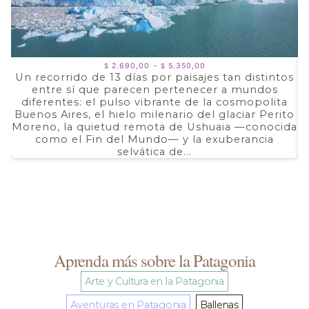
Rango
-
2.690,00
5.350,00
$
$
de
Un recorrido de 13 días por paisajes tan distintos
precios:
entre sí que parecen pertenecer a mundos
a
desde
$ 2.690,00
diferentes: el pulso vibrante de la cosmopolita
d
hasta
Buenos Aires, el hielo milenario del glaciar Perito
e
$ 5.350,00
Moreno, la quietud remota de Ushuaia —conocida
F
como el Fin del Mundo— y la exuberancia
selvática de...
Aprenda más sobre la Patagonia
Arte y Cultura en la Patagonia
Aventuras en Patagonia
Ballenas