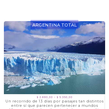
Argentina Total
Rango
-
2.690,00
5.350,00
$
$
de
Un recorrido de 13 días por paisajes tan distintos
precios:
entre sí que parecen pertenecer a mundos
a
desde