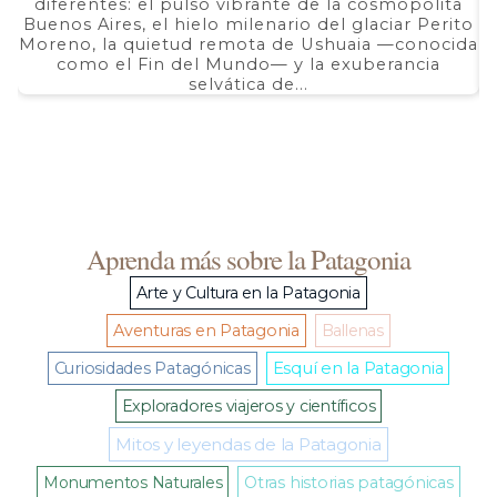
$ 2.690,00
diferentes: el pulso vibrante de la cosmopolita
d
hasta
Buenos Aires, el hielo milenario del glaciar Perito
e
$ 5.350,00
Moreno, la quietud remota de Ushuaia —conocida
F
como el Fin del Mundo— y la exuberancia
selvática de...
Aprenda más sobre la Patagonia
Arte y Cultura en la Patagonia
Aventuras en Patagonia
Ballenas
Curiosidades Patagónicas
Esquí en la Patagonia
Exploradores viajeros y científicos
Mitos y leyendas de la Patagonia
Monumentos Naturales
Otras historias patagónicas