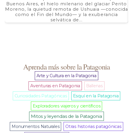
hasta
Buenos Aires, el hielo milenario del glaciar Perito
e
$ 5.350,00
Moreno, la quietud remota de Ushuaia —conocida
F
como el Fin del Mundo— y la exuberancia
selvática de...
Aprenda más sobre la Patagonia
Arte y Cultura en la Patagonia
Aventuras en Patagonia
Ballenas
Curiosidades Patagónicas
Esquí en la Patagonia
Exploradores viajeros y científicos
Mitos y leyendas de la Patagonia
Monumentos Naturales
Otras historias patagónicas