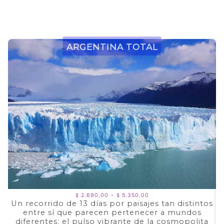
Argentina Total
Rango
-
2.690,00
5.350,00
$
$
de
Un recorrido de 13 días por paisajes tan distintos
precios:
entre sí que parecen pertenecer a mundos
a
desde
$ 2.690,00
diferentes: el pulso vibrante de la cosmopolita
d