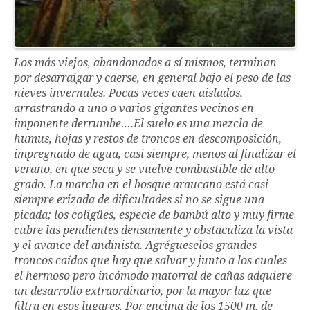
Los más viejos, abandonados a sí mismos, terminan
por desarraigar y caerse, en general bajo el peso de las
nieves invernales. Pocas veces caen aislados,
arrastrando a uno o varios gigantes vecinos en
imponente derrumbe….El suelo es una mezcla de
humus, hojas y restos de troncos en descomposición,
impregnado de agua, casi siempre, menos al finalizar el
verano, en que seca y se vuelve combustible de alto
grado. La marcha en el bosque araucano está casi
siempre erizada de dificultades si no se sigue una
picada; los coligües, especie de bambú alto y muy firme
cubre las pendientes densamente y obstaculiza la vista
y el avance del andinista. Agrégueselos grandes
troncos caídos que hay que salvar y junto a los cuales
el hermoso pero incómodo matorral de cañas adquiere
un desarrollo extraordinario, por la mayor luz que
filtra en esos lugares. Por encima de los 1500 m. de