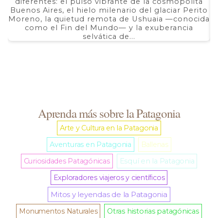
$ 2.690,00
diferentes: el pulso vibrante de la cosmopolita
d
hasta
Buenos Aires, el hielo milenario del glaciar Perito
e
$ 5.350,00
Moreno, la quietud remota de Ushuaia —conocida
F
como el Fin del Mundo— y la exuberancia
selvática de...
Aprenda más sobre la Patagonia
Arte y Cultura en la Patagonia
Aventuras en Patagonia
Ballenas
Curiosidades Patagónicas
Esquí en la Patagonia
Exploradores viajeros y científicos
Mitos y leyendas de la Patagonia
Monumentos Naturales
Otras historias patagónicas