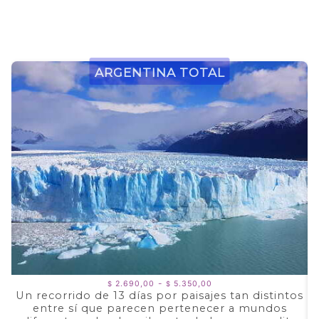
Argentina Total
Rango
-
2.690,00
5.350,00
$
$
de
Un recorrido de 13 días por paisajes tan distintos
precios:
entre sí que parecen pertenecer a mundos
a
desde