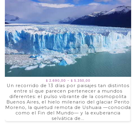
Rango
-
2.690,00
5.350,00
$
$
de
Un recorrido de 13 días por paisajes tan distintos
precios:
entre sí que parecen pertenecer a mundos
a
desde
$ 2.690,00
diferentes: el pulso vibrante de la cosmopolita
d
hasta
Buenos Aires, el hielo milenario del glaciar Perito
e
$ 5.350,00
Moreno, la quietud remota de Ushuaia —conocida
F
como el Fin del Mundo— y la exuberancia
selvática de...