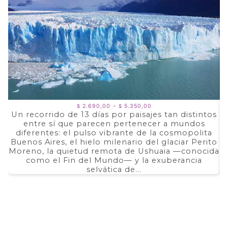
Rango
-
2.690,00
5.350,00
$
$
de
Un recorrido de 13 días por paisajes tan distintos
precios:
entre sí que parecen pertenecer a mundos
a
desde
$ 2.690,00
diferentes: el pulso vibrante de la cosmopolita
d
hasta
Buenos Aires, el hielo milenario del glaciar Perito
e
$ 5.350,00
Moreno, la quietud remota de Ushuaia —conocida
F
como el Fin del Mundo— y la exuberancia
selvática de...