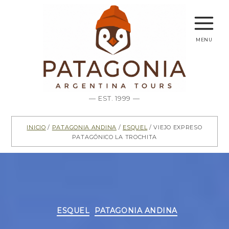
menu
— EST. 1999 —
Inicio
/
Patagonia Andina
/
Esquel
/ Viejo Expreso
Patagónico La Trochita
Categorías
ESQUEL
PATAGONIA ANDINA