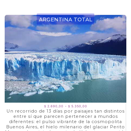
Argentina Total
Rango
-
2.690,00
5.350,00
$
$
de
Un recorrido de 13 días por paisajes tan distintos
precios:
entre sí que parecen pertenecer a mundos
a
desde
$ 2.690,00
diferentes: el pulso vibrante de la cosmopolita
d
hasta
Buenos Aires, el hielo milenario del glaciar Perito
e
$ 5.350,00