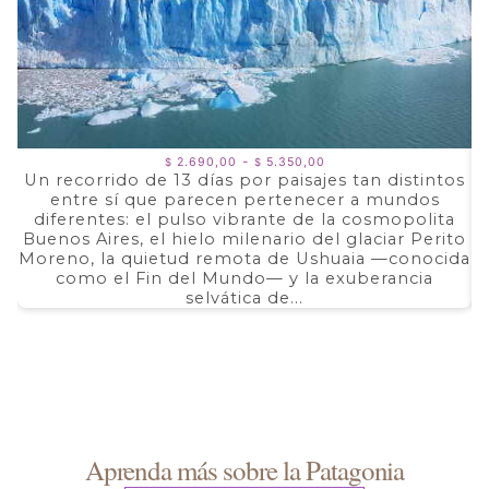
Rango
-
2.690,00
5.350,00
$
$
de
Un recorrido de 13 días por paisajes tan distintos
precios:
entre sí que parecen pertenecer a mundos
a
desde
$ 2.690,00
diferentes: el pulso vibrante de la cosmopolita
d
hasta
Buenos Aires, el hielo milenario del glaciar Perito
e
$ 5.350,00
Moreno, la quietud remota de Ushuaia —conocida
F
como el Fin del Mundo— y la exuberancia
selvática de...
Aprenda más sobre la Patagonia