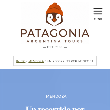
menu
— EST. 1999 —
Inicio
/
Mendoza
/ Un recorrido por Mendoza
Categorías
MENDOZA
Un recorrido por