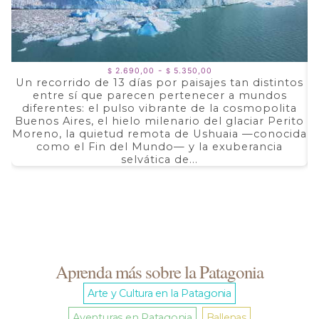
Rango
-
2.690,00
5.350,00
$
$
de
Un recorrido de 13 días por paisajes tan distintos
precios:
entre sí que parecen pertenecer a mundos
a
desde
$ 2.690,00
diferentes: el pulso vibrante de la cosmopolita
d
hasta
Buenos Aires, el hielo milenario del glaciar Perito
e
$ 5.350,00
Moreno, la quietud remota de Ushuaia —conocida
F
como el Fin del Mundo— y la exuberancia
selvática de...
Aprenda más sobre la Patagonia
Arte y Cultura en la Patagonia
Aventuras en Patagonia
Ballenas