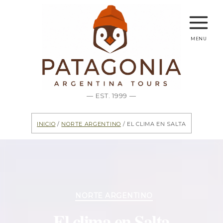
menu
— EST. 1999 —
Inicio
/
Norte Argentino
/ El clima en Salta
Categorías
NORTE ARGENTINO
El clima en Salta