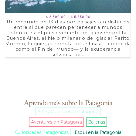
Rango
-
2.690,00
5.350,00
$
$
de
Un recorrido de 13 días por paisajes tan distintos
precios:
entre sí que parecen pertenecer a mundos
a
desde
$ 2.690,00
diferentes: el pulso vibrante de la cosmopolita
d
hasta
Buenos Aires, el hielo milenario del glaciar Perito
e
$ 5.350,00
Moreno, la quietud remota de Ushuaia —conocida
F
como el Fin del Mundo— y la exuberancia
selvática de...
Aprenda más sobre la Patagonia
Arte y Cultura en la Patagonia
Aventuras en Patagonia
Ballenas
Curiosidades Patagónicas
Esquí en la Patagonia