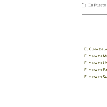
En
Puerto
Categorías
El Clima en l
El clima en 
El clima en U
El clima en B
El clima en Sa