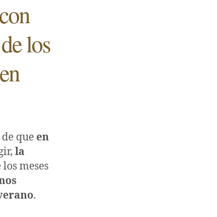
 con
de los
 en
 de que
en
gir,
la
 los meses
enos
 verano
.