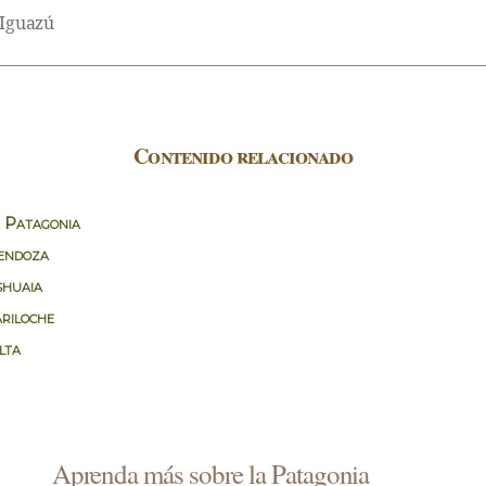
 Iguazú
Contenido relacionado
a Patagonia
Mendoza
shuaia
ariloche
lta
Aprenda más sobre la Patagonia