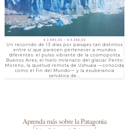
Rango
-
2.690,00
5.350,00
$
$
de
Un recorrido de 13 días por paisajes tan distintos
precios:
entre sí que parecen pertenecer a mundos
a
desde
$ 2.690,00
diferentes: el pulso vibrante de la cosmopolita
d
hasta
Buenos Aires, el hielo milenario del glaciar Perito
e
$ 5.350,00
Moreno, la quietud remota de Ushuaia —conocida
F
como el Fin del Mundo— y la exuberancia
selvática de...
Aprenda más sobre la Patagonia