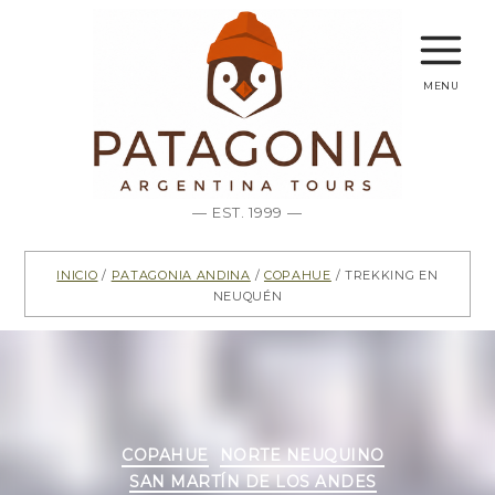
menu
— EST. 1999 —
Inicio
/
Patagonia Andina
/
Copahue
/ Trekking en
Neuquén
Categorías
COPAHUE
NORTE NEUQUINO
SAN MARTÍN DE LOS ANDES