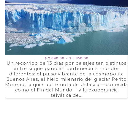
Rango
-
2.690,00
5.350,00
$
$
de
Un recorrido de 13 días por paisajes tan distintos
precios:
entre sí que parecen pertenecer a mundos
a
desde
$ 2.690,00
diferentes: el pulso vibrante de la cosmopolita
d
hasta
Buenos Aires, el hielo milenario del glaciar Perito
e
$ 5.350,00
Moreno, la quietud remota de Ushuaia —conocida
F
como el Fin del Mundo— y la exuberancia
selvática de...