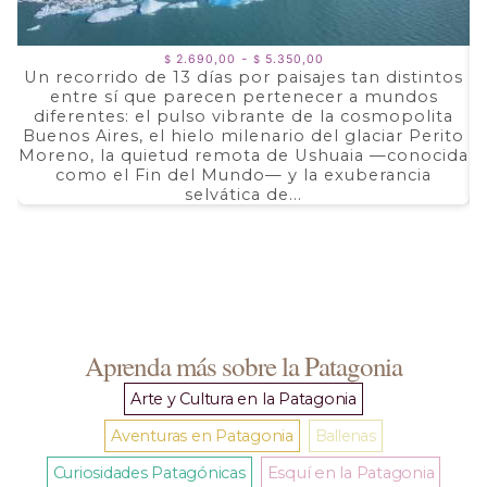
Rango
-
2.690,00
5.350,00
$
$
de
Un recorrido de 13 días por paisajes tan distintos
precios:
entre sí que parecen pertenecer a mundos
a
desde
$ 2.690,00
diferentes: el pulso vibrante de la cosmopolita
d
hasta
Buenos Aires, el hielo milenario del glaciar Perito
e
$ 5.350,00
Moreno, la quietud remota de Ushuaia —conocida
F
como el Fin del Mundo— y la exuberancia
selvática de...
Aprenda más sobre la Patagonia
Arte y Cultura en la Patagonia
Aventuras en Patagonia
Ballenas
Curiosidades Patagónicas
Esquí en la Patagonia