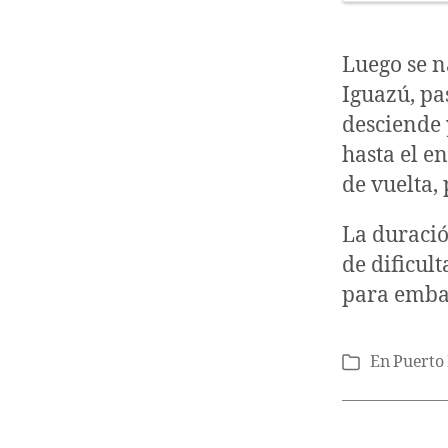
Luego se n
Iguazú, pa
desciende 
hasta el e
de vuelta,
La duració
de dificul
para emba
En
Puerto
Categorías