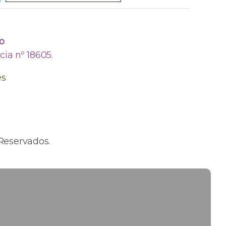
o
ia nº 18605.
es
Reservados.