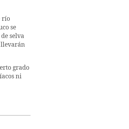
 río
uco se
 de selva
 llevarán
erto grado
íacos ni