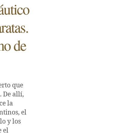
áutico
ratas.
mo de
erto que
 De allí,
ce la
tinos, el
o y los
 el