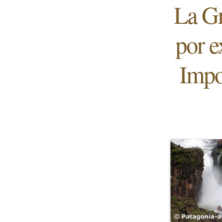
La Gr
por e
Impo