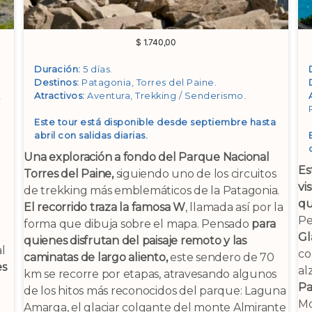
$
1.740,00
Duración:
5 días.
Destinos:
Patagonia, Torres del Paine
.
,
Atractivos:
Aventura, Trekking / Senderismo
.
Este tour está disponible desde septiembre hasta
abril con salidas diarias.
Una exploración a fondo del Parque Nacional
Es
Torres del Paine,
siguiendo uno de los circuitos
vi
de trekking más emblemáticos de la Patagonia.
qu
El recorrido traza la famosa W
, llamada así por la
Pe
forma que dibuja sobre el mapa. Pensado
para
Gl
quienes disfrutan del paisaje remoto y las
al
co
caminatas de largo aliento,
este sendero de 70
es
al
km se recorre por etapas, atravesando algunos
Pa
de los hitos más reconocidos del parque: Laguna
Mo
Amarga, el glaciar colgante del monte Almirante