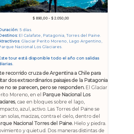
Rango
$
890,00
-
$
2.050,00
de
precios:
Duración:
5 días.
desde
Destinos:
El Calafate, Patagonia, Torres del Paine
.
$ 890,00
Atractivos:
Glaciar Perito Moreno, Lago Argentino,
hasta
Parque Nacional Los Glaciares
.
$ 2.050,00
Este tour está disponible todo el año con salidas
diarias.
te recorrido cruza de Argentina a Chile para
sitar dos extraordinarios paisajes de la Patagonia
e no se parecen, pero se responden.
El Glaciar
rito Moreno, en el
Parque Nacional Los
aciares
, cae en bloques sobre el lago,
mpacto, azul, activo. Las Torres del Paine se
zan solas, macizas, contra el cielo, dentro del
rque Nacional Torres del Paine.
Hielo y piedra.
vimiento y quietud. Dos maneras distintas de