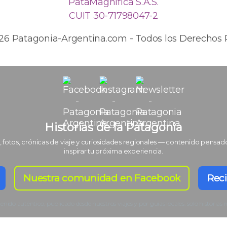
PataMagnífica S.A.S.
CUIT 30-71798047-2
026 Patagonia-Argentina.com - Todos los Derechos 
Historias de la Patagonia
, fotos, crónicas de viaje y curiosidades regionales — contenido pensad
inspirar tu próxima experiencia.
Nuestra comunidad en Facebook
Reci
nido auténtico, publicado desde nuestros viajes y por guías locales: solo historias r