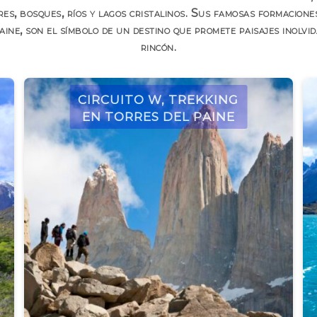
res, bosques, ríos y lagos cristalinos. Sus famosas formacione
ine, son el símbolo de un destino que promete paisajes inolvi
rincón.
Circuito W, Trekking
en Torres del Paine