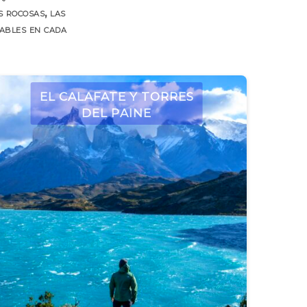
s rocosas, las
dables en cada
El Calafate y Torres
del Paine