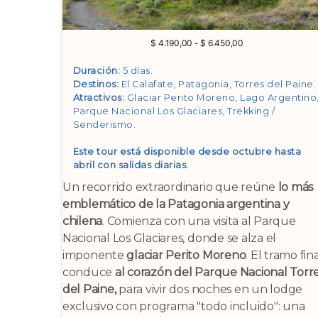
Rango
$
4.190,00
-
$
6.450,00
de
precios:
Duración:
5 días.
desde
Destinos:
El Calafate, Patagonia, Torres del Paine
.
$ 4.190,00
Atractivos:
Glaciar Perito Moreno, Lago Argentino
hasta
Parque Nacional Los Glaciares, Trekking /
$ 6.450,00
Senderismo
.
Este tour está disponible desde octubre hasta
abril con salidas diarias.
Un recorrido extraordinario que reúne
lo más
emblemático de la Patagonia argentina y
chilena
. Comienza con una visita al Parque
Nacional Los Glaciares, donde se alza el
imponente
glaciar Perito Moreno
. El tramo fin
conduce
al corazón del Parque Nacional Torr
del Paine,
para vivir dos noches en un lodge
exclusivo con programa "todo incluido": una