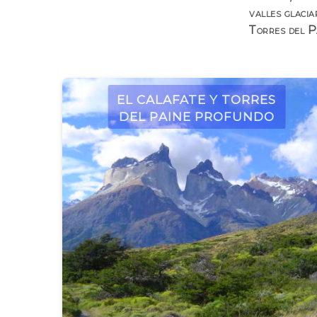
valles glacia
Torres del Pa
El Calafate y Torres
del Paine Profundo