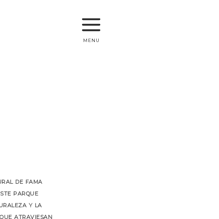
menu
ural de fama
Este parque
uraleza y la
 que atraviesan