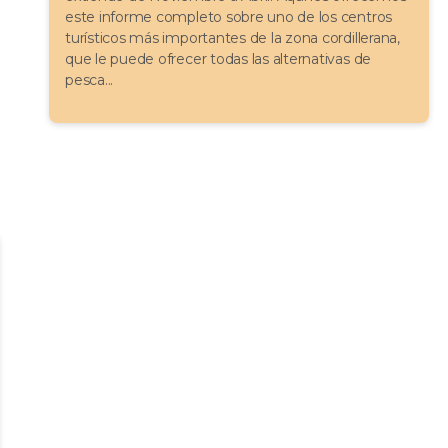
este informe completo sobre uno de los centros
turísticos más importantes de la zona cordillerana,
que le puede ofrecer todas las alternativas de
pesca...