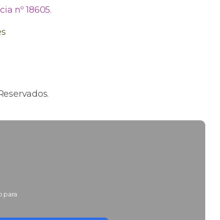
ia nº 18605.
es
Reservados.
o para