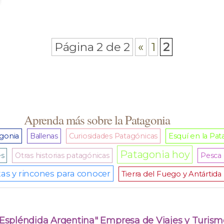
Página 2 de 2
«
1
2
Aprenda más sobre la Patagonia
agonia
Ballenas
Curiosidades Patagónicas
Esquí en la Pat
Patagonia hoy
es
Otras historias patagónicas
Pesca 
as y rincones para conocer
Tierra del Fuego y Antártida
"Espléndida Argentina" Empresa de Viajes y Turism