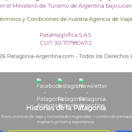
en el Ministerio de Turismo de Argentina bajo Licenc
érminos y Condiciones de nuestra Agencia de Viaj
PataMagnífica S.A.S.
CUIT 30-71798047-2
026 Patagonia-Argentina.com - Todos los Derechos 
Historias de la Patagonia
, fotos, crónicas de viaje y curiosidades regionales — contenido pensad
inspirar tu próxima experiencia.