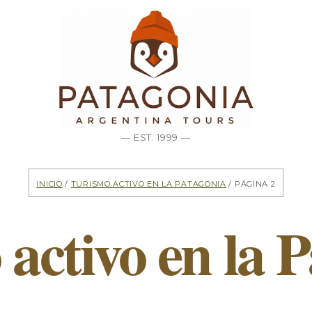
— EST. 1999 —
Inicio
/
Turismo activo en la Patagonia
/ Página 2
activo en la 