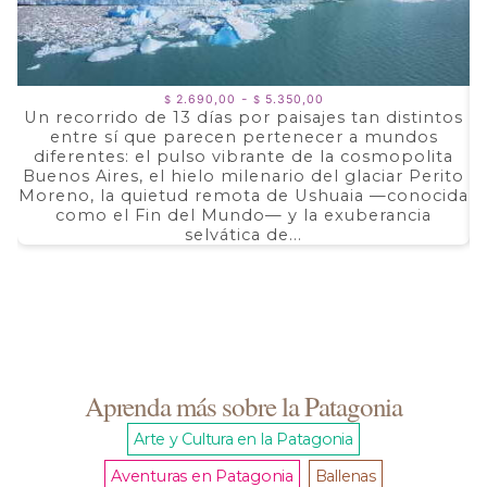
Rango
-
2.690,00
5.350,00
$
$
de
Un recorrido de 13 días por paisajes tan distintos
precios:
entre sí que parecen pertenecer a mundos
a
desde
$ 2.690,00
diferentes: el pulso vibrante de la cosmopolita
d
hasta
Buenos Aires, el hielo milenario del glaciar Perito
e
$ 5.350,00
Moreno, la quietud remota de Ushuaia —conocida
F
como el Fin del Mundo— y la exuberancia
selvática de...
Aprenda más sobre la Patagonia
Arte y Cultura en la Patagonia
Aventuras en Patagonia
Ballenas