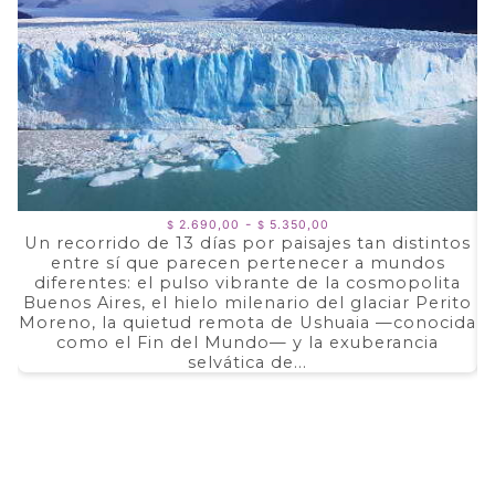
Rango
-
2.690,00
5.350,00
$
$
de
Un recorrido de 13 días por paisajes tan distintos
precios:
entre sí que parecen pertenecer a mundos
a
desde
$ 2.690,00
diferentes: el pulso vibrante de la cosmopolita
d
hasta
Buenos Aires, el hielo milenario del glaciar Perito
e
$ 5.350,00
Moreno, la quietud remota de Ushuaia —conocida
F
como el Fin del Mundo— y la exuberancia
selvática de...