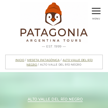
menu
— EST. 1999 —
Inicio
/
Meseta Patagónica
/
Alto Valle del Río
Negro
/ Alto Valle del Río Negro
Categorías
ALTO VALLE DEL RÍO NEGRO