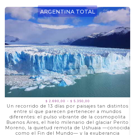
Argentina Total
Rango
-
2.690,00
5.350,00
$
$
de
Un recorrido de 13 días por paisajes tan distintos
precios:
entre sí que parecen pertenecer a mundos
a
desde
$ 2.690,00
diferentes: el pulso vibrante de la cosmopolita
d
hasta
Buenos Aires, el hielo milenario del glaciar Perito
e
$ 5.350,00
Moreno, la quietud remota de Ushuaia —conocida
F
como el Fin del Mundo— y la exuberancia