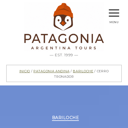
menu
— EST. 1999 —
Inicio
/
Patagonia Andina
/
Bariloche
/ Cerro
Tronador
Categorías
BARILOCHE