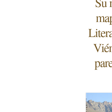
Su 
map
Liter
Vién
pare