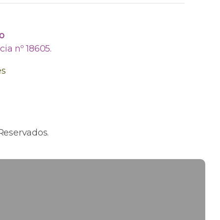
o
ia nº 18605.
es
Reservados.