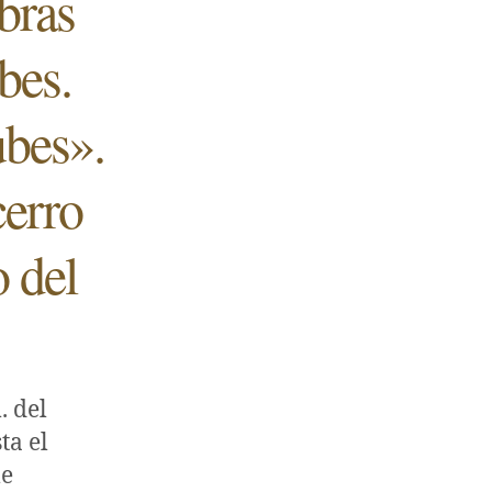
bras
bes.
ubes».
cerro
o del
. del
ta el
le