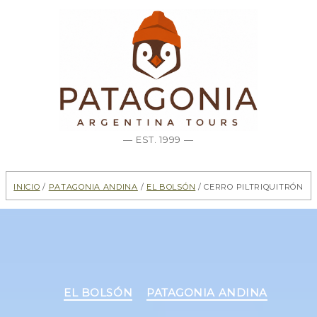
— EST. 1999 —
Inicio
/
Patagonia Andina
/
El Bolsón
/ Cerro Piltriquitrón
Categorías
EL BOLSÓN
PATAGONIA ANDINA