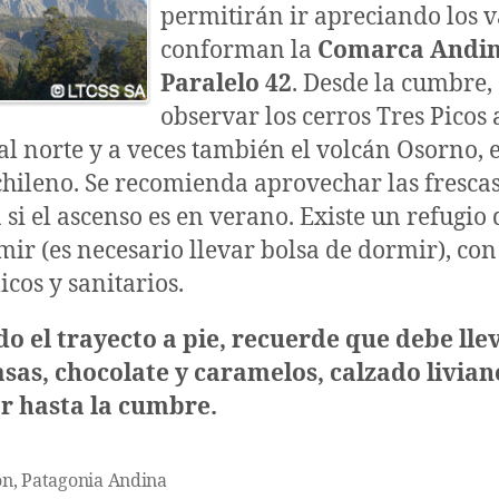
permitirán ir apreciando los v
conforman la
Comarca Andin
Paralelo 42
. Desde la cumbre,
observar los cerros Tres Picos 
 al norte y a veces también el volcán Osorno, 
 chileno. Se recomienda aprovechar las fresca
si el ascenso es en verano. Existe un refugio
ir (es necesario llevar bolsa de dormir), con
cos y sanitarios.
do el trayecto a pie, recuerde que debe lle
sas, chocolate y caramelos, calzado livian
ar hasta la cumbre.
ón
,
Patagonia Andina