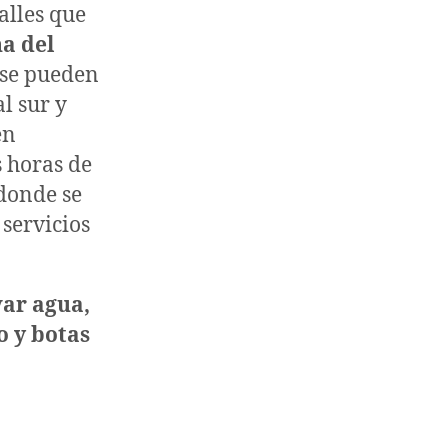
alles que
a del
 se pueden
al sur y
en
s horas de
 donde se
 servicios
var agua,
o y botas