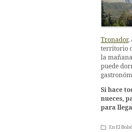
Tronador
,
territorio
la mañana 
puede dorm
gastronómi
Si hace to
nueces, pa
para lleg
En
El Bols
Categorías