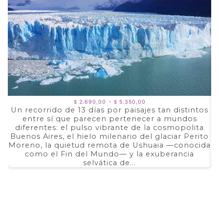
Rango
-
2.690,00
5.350,00
$
$
de
Un recorrido de 13 días por paisajes tan distintos
precios:
entre sí que parecen pertenecer a mundos
a
desde
$ 2.690,00
diferentes: el pulso vibrante de la cosmopolita
d
hasta
Buenos Aires, el hielo milenario del glaciar Perito
e
$ 5.350,00
Moreno, la quietud remota de Ushuaia —conocida
F
como el Fin del Mundo— y la exuberancia
selvática de...