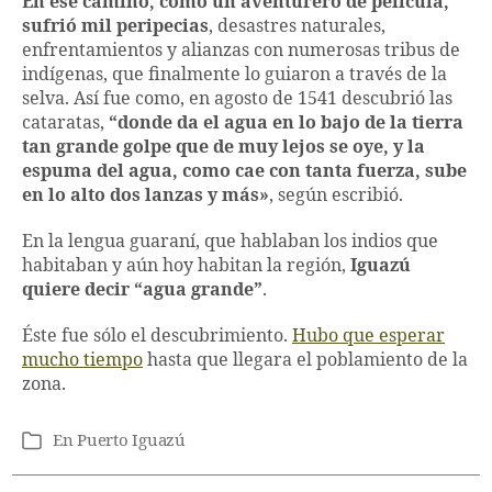
En ese camino, como un aventurero de película,
sufrió mil peripecias
, desastres naturales,
enfrentamientos y alianzas con numerosas tribus de
indígenas, que finalmente lo guiaron a través de la
selva. Así fue como, en agosto de 1541 descubrió las
cataratas,
“donde da el agua en lo bajo de la tierra
tan grande golpe que de muy lejos se oye, y la
espuma del agua, como cae con tanta fuerza, sube
en lo alto dos lanzas y más»
, según escribió.
En la lengua guaraní, que hablaban los indios que
habitaban y aún hoy habitan la región,
Iguazú
quiere decir “agua grande”
.
Éste fue sólo el descubrimiento.
Hubo que esperar
mucho tiempo
hasta que llegara el poblamiento de la
zona.
En
Puerto Iguazú
Categorías