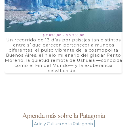
Rango
-
2.690,00
5.350,00
$
$
de
Un recorrido de 13 días por paisajes tan distintos
precios:
entre sí que parecen pertenecer a mundos
a
desde
$ 2.690,00
diferentes: el pulso vibrante de la cosmopolita
d
hasta
Buenos Aires, el hielo milenario del glaciar Perito
e
$ 5.350,00
Moreno, la quietud remota de Ushuaia —conocida
F
como el Fin del Mundo— y la exuberancia
selvática de...
Aprenda más sobre la Patagonia
Arte y Cultura en la Patagonia