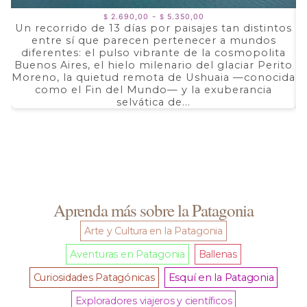
Rango
-
2.690,00
5.350,00
$
$
de
Un recorrido de 13 días por paisajes tan distintos
precios:
entre sí que parecen pertenecer a mundos
a
desde
$ 2.690,00
diferentes: el pulso vibrante de la cosmopolita
d
hasta
Buenos Aires, el hielo milenario del glaciar Perito
e
$ 5.350,00
Moreno, la quietud remota de Ushuaia —conocida
F
como el Fin del Mundo— y la exuberancia
selvática de...
Aprenda más sobre la Patagonia
Arte y Cultura en la Patagonia
Aventuras en Patagonia
Ballenas
Curiosidades Patagónicas
Esquí en la Patagonia
Exploradores viajeros y científicos