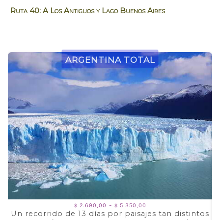
Ruta 40: A Los Antiguos y Lago Buenos Aires
Argentina Total
Rango
-
2.690,00
5.350,00
$
$
de
Un recorrido de 13 días por paisajes tan distintos
precios: