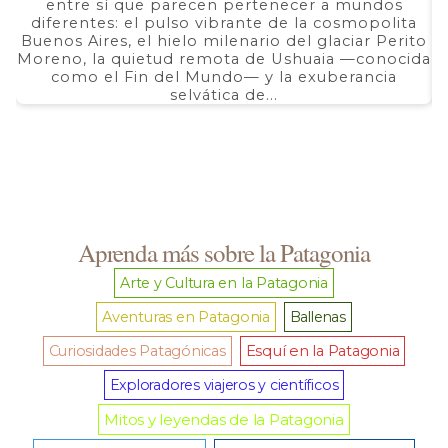
entre sí que parecen pertenecer a mundos
a
desde
$ 2.690,00
diferentes: el pulso vibrante de la cosmopolita
d
hasta
Buenos Aires, el hielo milenario del glaciar Perito
e
$ 5.350,00
Moreno, la quietud remota de Ushuaia —conocida
F
como el Fin del Mundo— y la exuberancia
selvática de...
Aprenda más sobre la Patagonia
Arte y Cultura en la Patagonia
Aventuras en Patagonia
Ballenas
Curiosidades Patagónicas
Esquí en la Patagonia
Exploradores viajeros y científicos
Mitos y leyendas de la Patagonia