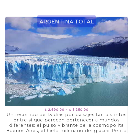
Argentina Total
Rango
-
2.690,00
5.350,00
$
$
de
Un recorrido de 13 días por paisajes tan distintos
precios:
entre sí que parecen pertenecer a mundos
a
desde
$ 2.690,00
diferentes: el pulso vibrante de la cosmopolita
d
hasta
Buenos Aires, el hielo milenario del glaciar Perito
e
$ 5.350,00