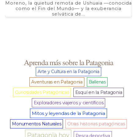
Moreno, la quietud remota de Ushuaia —conocida
F
como el Fin del Mundo— y la exuberancia
selvática de...
Aprenda más sobre la Patagonia
Arte y Cultura en la Patagonia
Aventuras en Patagonia
Ballenas
Curiosidades Patagónicas
Esquí en la Patagonia
Exploradores viajeros y científicos
Mitos y leyendas de la Patagonia
Monumentos Naturales
Otras historias patagónicas
Patagonia hoy
Pesca deportiva