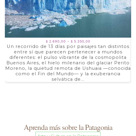
Rango
-
2.690,00
5.350,00
$
$
de
Un recorrido de 13 días por paisajes tan distintos
precios:
entre sí que parecen pertenecer a mundos
a
desde
$ 2.690,00
diferentes: el pulso vibrante de la cosmopolita
d
hasta
Buenos Aires, el hielo milenario del glaciar Perito
e
$ 5.350,00
Moreno, la quietud remota de Ushuaia —conocida
F
como el Fin del Mundo— y la exuberancia
selvática de...
Aprenda más sobre la Patagonia