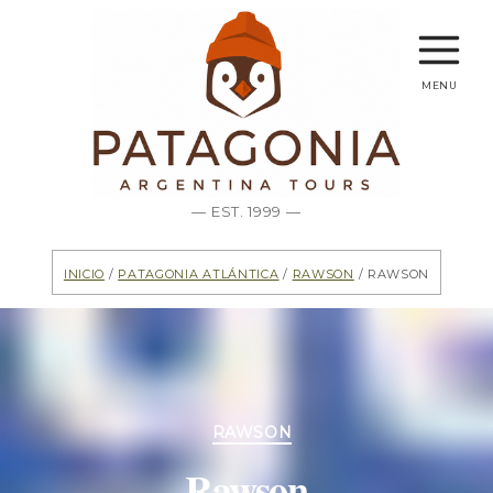
menu
— EST. 1999 —
Inicio
/
Patagonia Atlántica
/
Rawson
/ Rawson
Categorías
RAWSON
Rawson