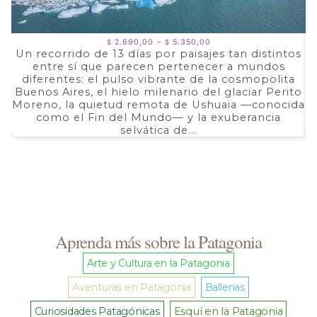
Rango
-
2.690,00
5.350,00
$
$
de
Un recorrido de 13 días por paisajes tan distintos
precios:
entre sí que parecen pertenecer a mundos
a
desde
$ 2.690,00
diferentes: el pulso vibrante de la cosmopolita
d
hasta
Buenos Aires, el hielo milenario del glaciar Perito
e
$ 5.350,00
Moreno, la quietud remota de Ushuaia —conocida
F
como el Fin del Mundo— y la exuberancia
selvática de...
Aprenda más sobre la Patagonia
Arte y Cultura en la Patagonia
Aventuras en Patagonia
Ballenas
Curiosidades Patagónicas
Esquí en la Patagonia