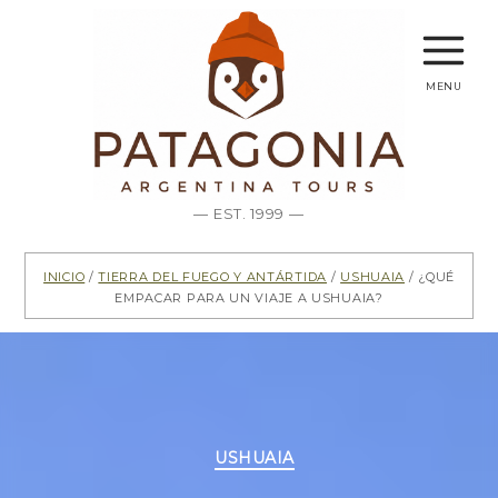
menu
— EST. 1999 —
Inicio
/
Tierra del Fuego y Antártida
/
Ushuaia
/ ¿Qué
empacar para un viaje a Ushuaia?
Categorías
USHUAIA