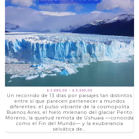
Rango
-
2.690,00
5.350,00
$
$
de
Un recorrido de 13 días por paisajes tan distintos
precios:
entre sí que parecen pertenecer a mundos
a
desde
$ 2.690,00
diferentes: el pulso vibrante de la cosmopolita
d
hasta
Buenos Aires, el hielo milenario del glaciar Perito
e
$ 5.350,00
Moreno, la quietud remota de Ushuaia —conocida
F
como el Fin del Mundo— y la exuberancia
selvática de...