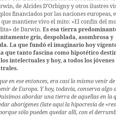
rwin, de Alcides D’Orbigny y otros ilustres vi
iplos financiados por las naciones europeas, el
 que mantiene vivo el mito: «El confín del m
dita» de Darwin.
Es esa tierra predominan
finitamente gris, despoblada, asombrosa y
da. La que fundó el imaginario hoy vigent
la que tanto fascina como hipotético desti
 los intelectuales y hoy, a todos los jóvenes
trales.
ue en ese entonces, era casi lo mismo venir d
enir de Europa. Y hoy, todavía, conserva algo 
Quisimos abordar una tierra de aquellas en la 
dar aborígenes (late aquí la hipocresía de «re
 porque sólo pueden quedar allí, con el derrumb