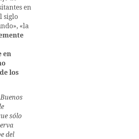
sitantes en
 siglo
undo», «la
temente
e en
no
 de los
e Buenos
de
que sólo
serva
e del