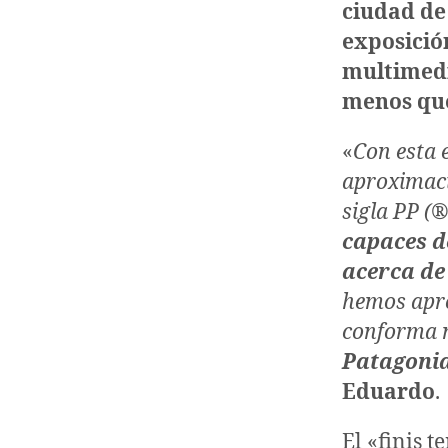
ciudad d
exposició
multimedi
menos que
«
Con esta 
aproximaci
sigla PP (
capaces d
acerca de
hemos apro
conforma m
Patagonia
Eduardo
.
El «finis t