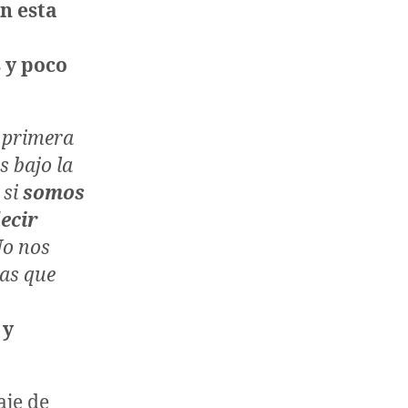
n esta
 y poco
a primera
s bajo la
 si
somos
ecir
No nos
cas que
 y
aje de