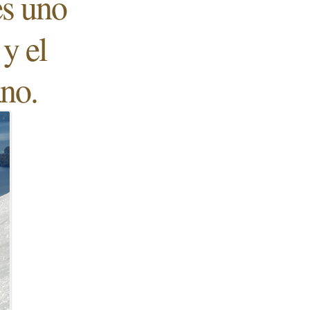
es uno
 y el
ano.