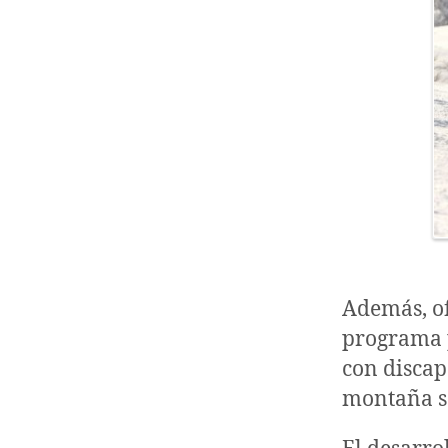
Además, of
programa p
con discap
montaña se