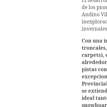
El desarro
de los pio
Andino Vil
inexplorad
invernales
Con una i
troncales
carpets), 
alrededor
pistas con
excepcion
Provincia
se extien
ideal tan
snowboard