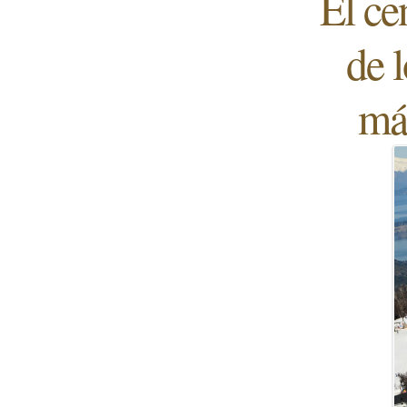
El ce
de l
más