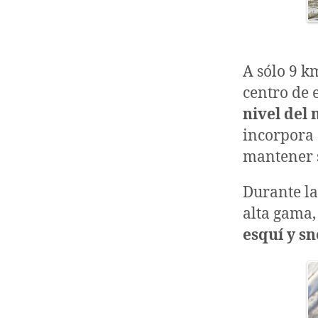
A sólo 9 k
centro de 
nivel del
incorpora 
mantener s
Durante la
alta gama,
esquí y s