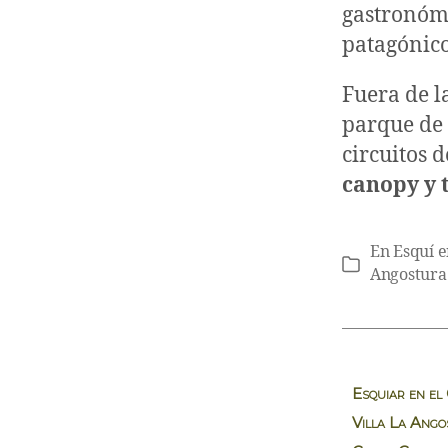
gastronómi
patagónico
Fuera de l
parque de 
circuitos 
canopy y 
En
Esquí e
Categorías
Angostura
Esquiar en el
Villa La Ang