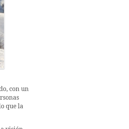
do, con un
ersonas
do que la