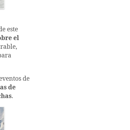
de este
bre el
rable,
para
 eventos de
as de
chas
.