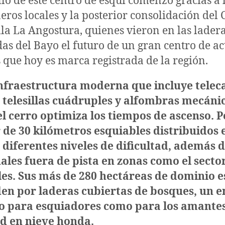
llo de este centro de esquí comenzó gracias a 
neros locales y la posterior consolidación del 
la La Angostura, quienes vieron en las lader
as del Bayo el futuro de un gran centro de ac
 que hoy es marca registrada de la región.
nfraestructura moderna que incluye telec
, telesillas cuádruples y alfombras mecáni
el cerro optimiza los tiempos de ascenso. 
 de 30 kilómetros esquiables distribuidos 
 diferentes niveles de dificultad, además 
ales fuera de pista en zonas como el secto
les. Sus más de 280 hectáreas de dominio 
den por laderas cubiertas de bosques, un 
to para esquiadores como para los amantes
 en nieve honda.