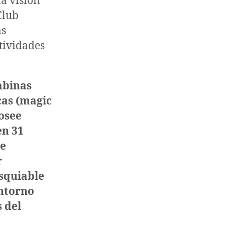
la visión
Club
as
tividades
abinas
cas (magic
Posee
en 31
de
r
esquiable
entorno
 del