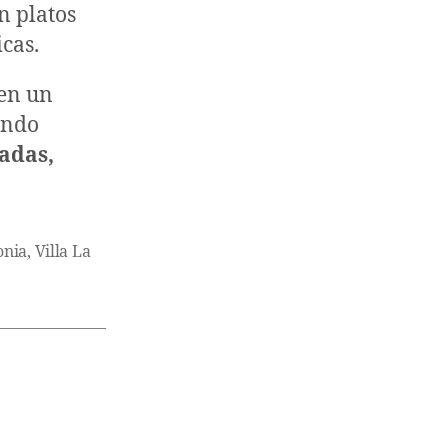
n platos
cas.
 en un
endo
adas,
onia
,
Villa La