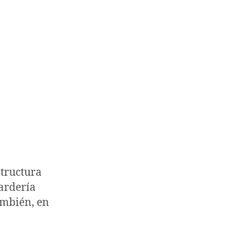
structura
uardería
También, en